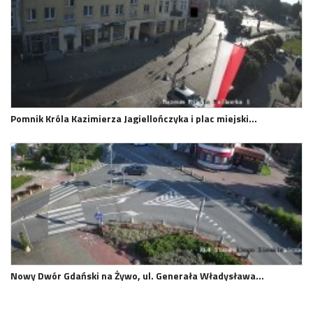
Pomnik Króla Kazimierza Jagiellończyka i plac miejski…
Nowy Dwór Gdański na Żywo, ul. Generała Władysława…