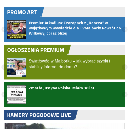
PROMO ART
Premier Arkadiusz Czerepach z „Rancza” w
wyjątkowym wywiadzie dla TVMalbork! Powrót do
Wilkowyj coraz bliżej
OGŁOSZENIA PREMIUM
Światłowód w Malborku – jak wybrać szybki i
stabilny internet do domu?
Zmarła Justyna Polska. Miała 38 lat.
KAMERY POGODOWE LIVE