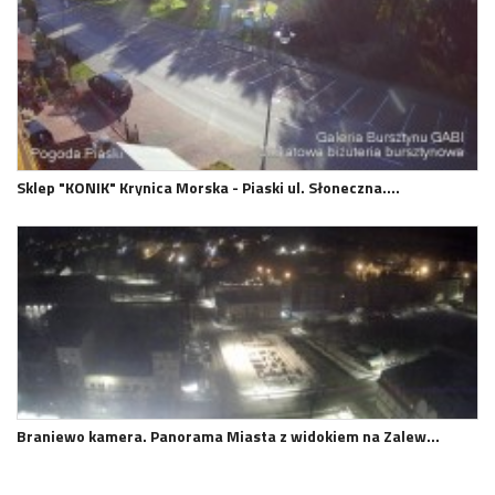
Sklep "KONIK" Krynica Morska - Piaski ul. Słoneczna.…
Braniewo kamera. Panorama Miasta z widokiem na Zalew…