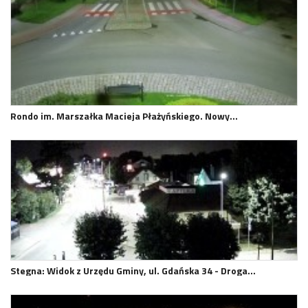
Rondo im. Marszałka Macieja Płażyńskiego. Nowy…
Stegna: Widok z Urzędu Gminy, ul. Gdańska 34 - Droga…