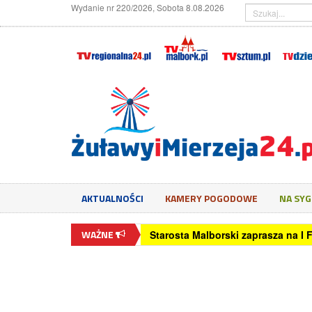
Wydanie nr 220/2026, Sobota 8.08.2026
AKTUALNOŚCI
KAMERY POGODOWE
NA SY
WAŻNE
Starosta Malborski zaprasza na I