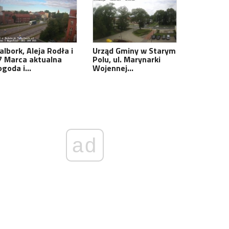
albork, Aleja Rodła i
Urząd Gminy w Starym
7 Marca aktualna
Polu, ul. Marynarki
ogoda i…
Wojennej…
ad