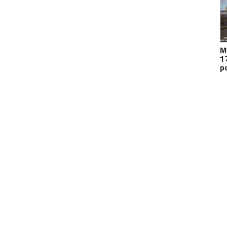
M
1
p