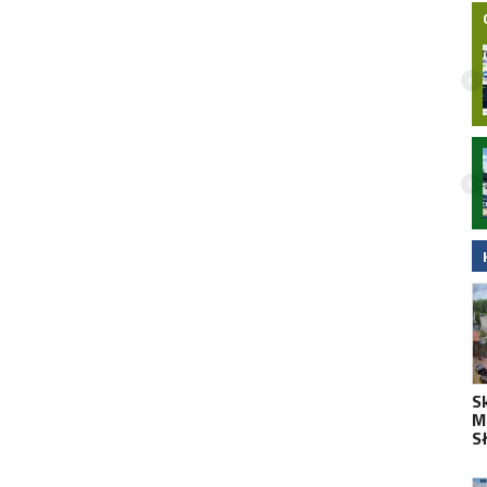
Nocny wypadek na hulajnodze
elektrycznej w Malborku. 15-latek
zabrany do szpitala śmigłowcem LPR.
Wideo
S
Mo
S