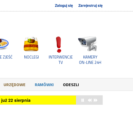
Zaloguj się
Zarejestruj się
E ZJEŚĆ
NOCLEGI
INTERWENCJE
KAMERY
TV
ON-LINE 24H
URZĘDOWE
RAMÓWKI
ODESZLI
już 22 sierpnia