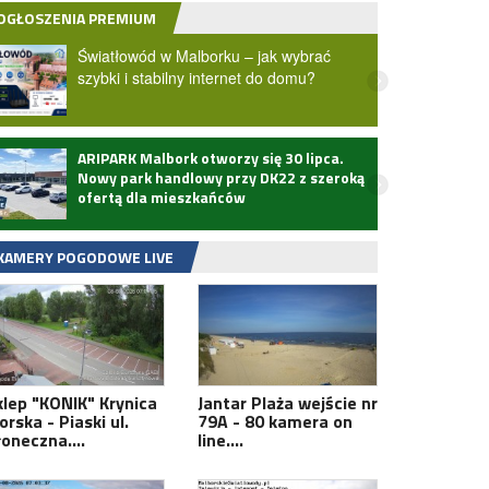
OGŁOSZENIA PREMIUM
Światłowód w Malborku – jak wybrać
szybki i stabilny internet do domu?
ARIPARK Malbork otworzy się 30 lipca.
Zmarł
Nowy park handlowy przy DK22 z szeroką
ofertą dla mieszkańców
KAMERY POGODOWE LIVE
klep "KONIK" Krynica
Jantar Plaża wejście nr
rska - Piaski ul.
79A - 80 kamera on
łoneczna.…
line.…