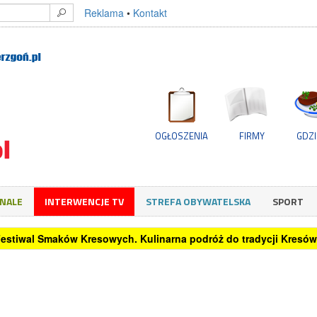
Reklama
•
Kontakt
OGŁOSZENIA
FIRMY
GDZI
GNALE
INTERWENCJE TV
STREFA OBYWATELSKA
SPORT
 Festiwal Smaków Kresowych. Kulinarna podróż do tradycji Kresów 