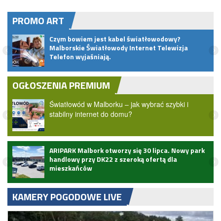
PROMO ART
Czym bowiem jest kabel światłowodowy?
Malborskie Światłowody Internet Telewizja
Telefon wyjaśniają.
OGŁOSZENIA PREMIUM
Światłowód w Malborku – jak wybrać szybki i
stabilny internet do domu?
ARIPARK Malbork otworzy się 30 lipca. Nowy park
handlowy przy DK22 z szeroką ofertą dla
mieszkańców
KAMERY POGODOWE LIVE