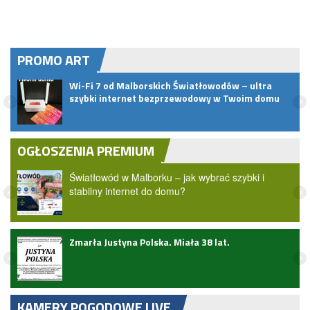
PROMO ART
Wi-Fi 7 od Malborskich Światłowodów – ultra
szybki internet bezprzewodowy w Twoim domu
OGŁOSZENIA PREMIUM
Światłowód w Malborku – jak wybrać szybki i
stabilny internet do domu?
Zmarła Justyna Polska. Miała 38 lat.
KAMERY POGODOWE LIVE