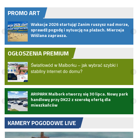
PROMO ART
Wakacje 2026 startują! Zanim ruszysz nad morze,
u
sprawdź pogodę i sytuację na plażach. Mierzeja
Wiślana zaprasza.
OGŁOSZENIA PREMIUM
Światłowód w Malborku – jak wybrać szybki i
stabilny internet do domu?
ARIPARK Malbork otworzy się 30 lipca. Nowy park
handlowy przy DK22 z szeroką ofertą dla
mieszkańców
KAMERY POGODOWE LIVE