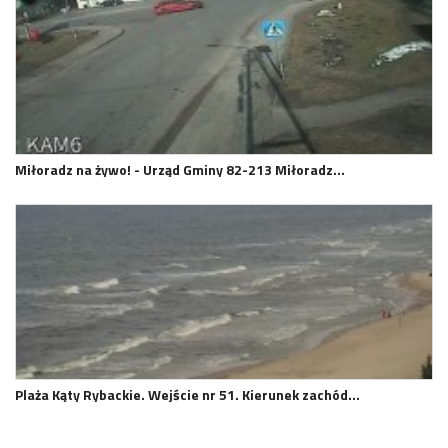
Miłoradz na żywo! - Urząd Gminy 82-213 Miłoradz…
Plaża Kąty Rybackie. Wejście nr 51. Kierunek zachód…