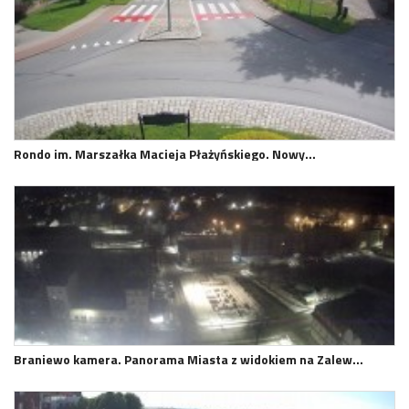
Rondo im. Marszałka Macieja Płażyńskiego. Nowy…
Braniewo kamera. Panorama Miasta z widokiem na Zalew…