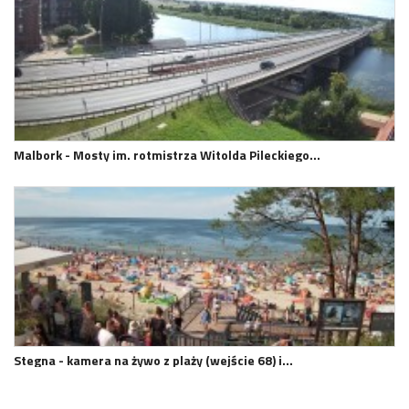
Malbork - Mosty im. rotmistrza Witolda Pileckiego…
Stegna - kamera na żywo z plaży (wejście 68) i…