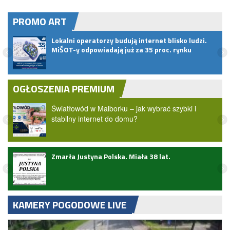
PROMO ART
pem
Lokalni operatorzy budują internet blisko ludzi.
MiŚOT-y odpowiadają już za 35 proc. rynku
OGŁOSZENIA PREMIUM
Światłowód w Malborku – jak wybrać szybki i
stabilny internet do domu?
Zmarła Justyna Polska. Miała 38 lat.
KAMERY POGODOWE LIVE