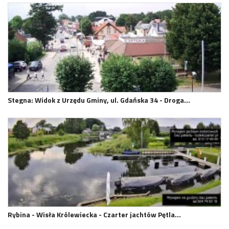
Stegna: Widok z Urzędu Gminy, ul. Gdańska 34 - Droga…
Rybina - Wisła Królewiecka - Czarter jachtów Pętla…