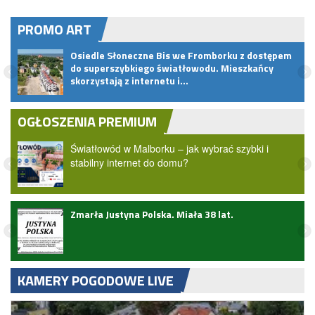
PROMO ART
daż
Osiedle Słoneczne Bis we Fromborku z dostępem
do superszybkiego światłowodu. Mieszkańcy
skorzystają z internetu i…
OGŁOSZENIA PREMIUM
Światłowód w Malborku – jak wybrać szybki i
stabilny internet do domu?
Zmarła Justyna Polska. Miała 38 lat.
KAMERY POGODOWE LIVE