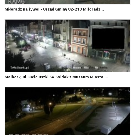
Miłoradz na żywo! - Urząd Gminy 82-213 Miłoradz…
Malbork, ul. Kościuszki 54. Widok z Muzeum Miasta.…