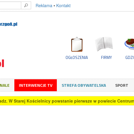
Reklama
•
Kontakt
OGŁOSZENIA
FIRMY
GDZI
GNALE
INTERWENCJE TV
STREFA OBYWATELSKA
SPORT
o home office? Sprawdzamy