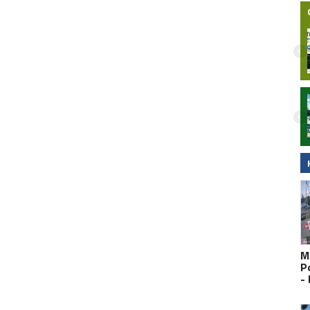
Nocny wypadek na hulajnodze
elektrycznej w Malborku. 15-latek
zabrany do szpitala śmigłowcem LPR.
Wideo
M
P
-