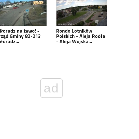
iłoradz na żywo! -
Rondo Lotników
rząd Gminy 82-213
Polskich - Aleja Rodła
iłoradz…
- Aleja Wojska…
ad