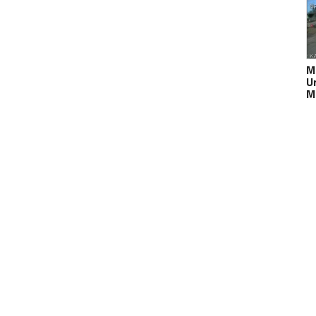
M
U
M