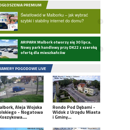
OGŁOSZENIA PREMIUM
Światłowód w Malborku – jak wybrać
szybki i stabilny internet do domu?
ARIPARK Malbork otworzy się 30 lipca.
Zmarł
Nowy park handlowy przy DK22 z szeroką
ofertą dla mieszkańców
KAMERY POGODOWE LIVE
albork, Aleja Wojska
Rondo Pod Dębami -
olskiego - Nogatowa
Widok z Urzędu Miasta
 Koszykowa.…
i Gminy…