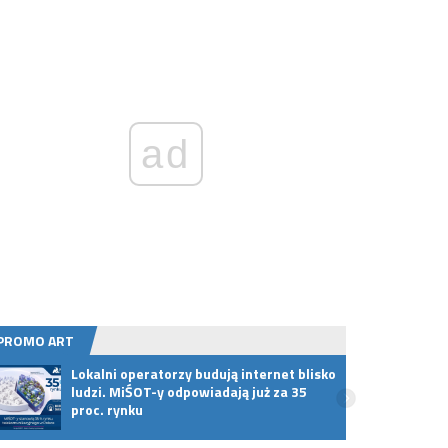
ad
PROMO ART
Lokalni operatorzy budują internet blisko
Jak h
ludzi. MiŚOT-y odpowiadają już za 35
inter
proc. rynku