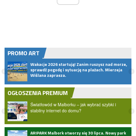
PROMO ART
Wakacje 2026 startują! Zanim ruszysz nad morze,
sprawdź pogodę i sytuację na plażach. Mierzeja
Wiślana zaprasza.
OGŁOSZENIA PREMIUM
Światłowód w Malborku – jak wybrać szybki i
stabilny internet do domu?
ARIPARK Malbork otworzy się 30 lipca. Nowy park