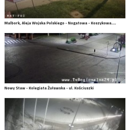
Malbork, Aleja Wojska Polskiego - Nogatowa - Koszykowa.…
Nowy Staw - Kolegiata Żuławska - ul. Kościuszki