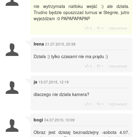
nie wytrzymała natłoku wejść :) ale działa.
Trudno będzie opuszczać turnus w Stegnie, jutro
wyjeżdżam :0 PAPAPAPAPAP
5
0
Odpowiedz
Irena
21.07.2015, 20:38
Działa :) tylko czasami nie ma prądu :)
4
1
Odpowiedz
ja
15.07.2015, 12:19
dlaczego nie działa kamera?
5
0
Odpowiedz
bogi
04.07.2015, 10:09
Obraz jest dzisiaj beznadziejny -sobota 4.07.