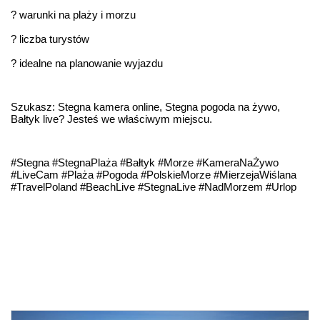
? warunki na plaży i morzu
? liczba turystów
? idealne na planowanie wyjazdu
Szukasz: Stegna kamera online, Stegna pogoda na żywo, 
Bałtyk live? Jesteś we właściwym miejscu.
#Stegna #StegnaPlaża #Bałtyk #Morze #KameraNaŻywo 
#LiveCam #Plaża #Pogoda #PolskieMorze #MierzejaWiślana 
#TravelPoland #BeachLive #StegnaLive #NadMorzem #Urlop