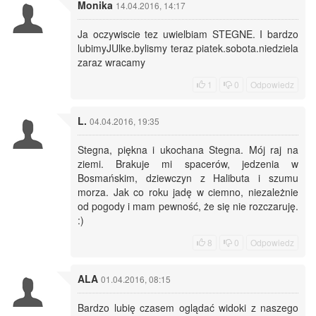
Monika
14.04.2016, 14:17
Ja oczywiscie tez uwielbiam STEGNE. I bardzo
lubimyJUlke.bylismy teraz piatek.sobota.niedziela
zaraz wracamy
1
0
Odpowiedz
L.
04.04.2016, 19:35
Stegna, piękna i ukochana Stegna. Mój raj na
ziemi. Brakuje mi spacerów, jedzenia w
Bosmańskim, dziewczyn z Halibuta i szumu
morza. Jak co roku jadę w ciemno, niezależnie
od pogody i mam pewność, że się nie rozczaruję.
:)
8
0
Odpowiedz
ALA
01.04.2016, 08:15
Bardzo lubię czasem oglądać widoki z naszego