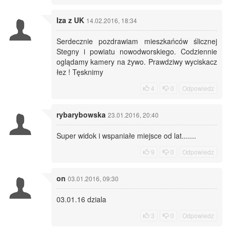
Iza z UK
14.02.2016, 18:34
Serdecznie pozdrawiam mieszkańców ślicznej
Stegny i powiatu nowodworskiego. Codziennie
oglądamy kamery na żywo. Prawdziwy wyciskacz
łez ! Tęsknimy
4
0
Odpowiedz
rybarybowska
23.01.2016, 20:40
Super widok i wspaniałe miejsce od lat.......
9
0
Odpowiedz
on
03.01.2016, 09:30
03.01.16 dziala
3
0
Odpowiedz