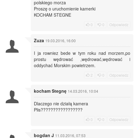
polskiego morza
Proszę o uruchomienie kamerki
KOCHAM STEGNE
0
0
Odpowiedz
Zuza
19.03.2016, 16:00
I ja rowniez bede w tym roku nad morzem,po
prostu wędrować ,wędrować,wędrować i
oddychać Morskim powietrzem.
2
0
Odpowiedz
kocham Stegnę
14.03.2016, 10:04
Dlaczego nie działą kamera
Plis?????????????????
0
0
Odpowiedz
bogdan J
11.03.2016, 07:53