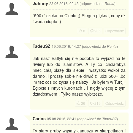
Johnny
23.06.2016, 09:43 (odpowiedź do
)
Renia
"500+" czeka na Ciebie ;) Stegna piękna, ceny ok
i woda ciepła ;)
8
206
Odpowiedz
TadeuSZ
19.06.2016, 14:27 (odpowiedź do
)
Renia
Jak nasz Bałtyk się nie podoba to wyjazd na te
riwiery lub do islamistów. A Ty co ,chciałabyś
mieć całą plażę dla siebie i wszystko wokół za
darmo .I proszę sobie nie drwić z ludzi 500+ ,bo
im też coś od życia się należy . Ja byłem w Turcji,
Egipcie i innych kurortach . I nigdy więcej z tym
dziadostwem . Tylko nasze wybrzeże.
26
219
Odpowiedz
Carlos
05.08.2016, 22:41 (odpowiedź do
)
TadeuSZ
Ty stary gruby wąsaty Januszu w skarpetkach i