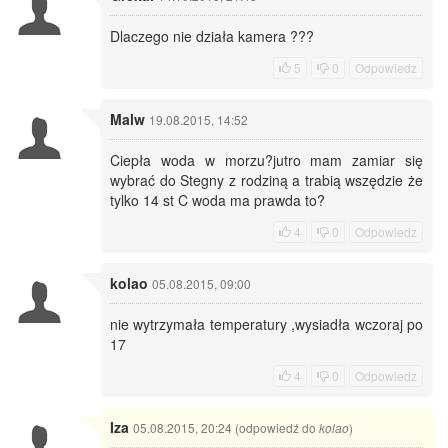
Dlaczego nie działa kamera ???
5
0
Odpowiedz
Malw
19.08.2015, 14:52
Ciepła woda w morzu?jutro mam zamiar się
wybrać do Stegny z rodziną a trabią wszędzie że
tylko 14 st C woda ma prawda to?
4
0
Odpowiedz
kolao
05.08.2015, 09:00
nie wytrzymała temperatury ,wysiadła wczoraj po
17
4
0
Odpowiedz
Iza
05.08.2015, 20:24 (odpowiedź do
)
kolao