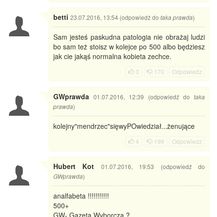
betti
23.07.2016, 13:54 (odpowiedź do
)
taka prawda
Sam jesteś paskudna patologia nie obrażaj ludzi
bo sam też stoisz w kolejce po 500 albo będziesz
jak cie jakąś normalna kobieta zechce.
3
170
Odpowiedz
GWprawda
01.07.2016, 12:39 (odpowiedź do
taka
)
prawda
kolejny"mendrzec"sięwyPOwiedział...żenujące
4
199
Odpowiedz
Hubert Kot
01.07.2016, 19:53 (odpowiedź do
)
GWprawda
analfabeta !!!!!!!!!!!
500+
GW- Gazeta Wyborcza ?