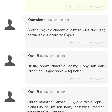
31
2
Odpowiedz
Katowice
15.06.2016, 20:29
Śliczne, pięknie cudownie jeszcze kilka dni i jadę
na wakacje. Pozdro ze Śląska
8
0
Odpowiedz
KazikB
07.06.2016, 08:03
Dzisiaj obraz znacznie lepszy i oby tak dalej
.Niedługo usiądę sobie w tej łódce .
8
1
Odpowiedz
KazikB
06.06.2016, 08:32
Obraz strasznej jakości . Było o wiele lepiej .
Kicha.Czy to już ten nowy dostawca internetu