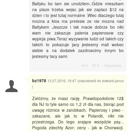
Baltyku bo tam sie urodzilem..Gdzie mieszkam
na plaze trzeba wejsc jak sie zaplaci $12 na
dzien i to jest tutaj normalne .Wiec dlaczego tutaj
mozna a ktos ma pretesie ze nie mozna nad
Baltykem .Jeszcze i tak macie dobrze bo nikt
wam nie zakazuje palenia papierosow czy
wypicja piwa.Teraz wyzywanie ludzi od takich czy
takich to pokazuje jacy jestesmy mali wobec
siebie a na dodatek zazdroscimy innym bo
jestesmy tacy sami
6
6
Odpowiedz
bz1978
12.07.2016, 19:47 (odpowiedź do
edward janus
)
Załóżmy, że masz rację. Prawdopodobnie 12$
dla NJ to tyle samo co 1,2 zł dla nas, biorąc pod
uwagę różnice w zarobkach. Papierosy i piwo -
zakazane, ale jak to w Polandii, nikt nie
przestrzega. Do tego srające wszędzie psy...
Pogoda zdechły Azor; ceny - jak w Chorwacji.