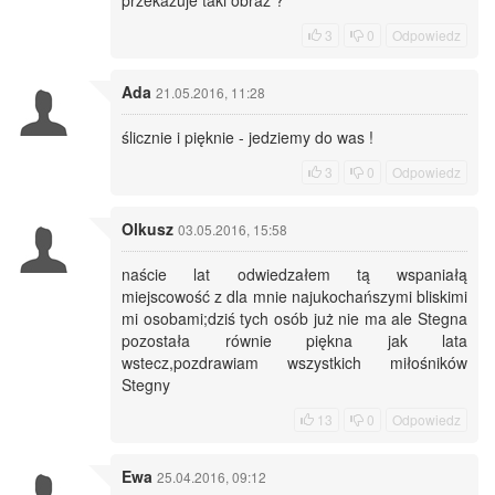
przekazuje taki obraz ?
3
0
Odpowiedz
Ada
21.05.2016, 11:28
ślicznie i pięknie - jedziemy do was !
3
0
Odpowiedz
Olkusz
03.05.2016, 15:58
naście lat odwiedzałem tą wspaniałą
miejscowość z dla mnie najukochańszymi bliskimi
mi osobami;dziś tych osób już nie ma ale Stegna
pozostała równie piękna jak lata
wstecz,pozdrawiam wszystkich miłośników
Stegny
13
0
Odpowiedz
Ewa
25.04.2016, 09:12