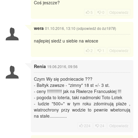
Coś jeszcze?
5
0
Odpowiedz
wera
01.10.2016, 13:10 (odpowiedź do
)
bz1978
najlepiej siedź u siebie na wiosce
2
1
Odpowiedz
Renia
19.06.2016, 09:56
Czym Wy się podniecacie ???
- Bałtyk zawsze - "zimny" 18 st +/- 3 st.
- ceny !!!!!!!!!!!! jak na Riwierze Francuskiej !!!
- pogoda to loteria, taki nadmorski Toto Lotek
- ludzie "500+" w tym roku zdominują plaże ,
wiatrochrony przy wodzie to pewnie wbetonują
na stałe..............
224
24
Odpowiedz