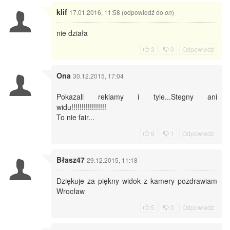
klif
17.01.2016, 11:58 (odpowiedź do
)
on
nie działa
3
0
Odpowiedz
Ona
30.12.2015, 17:04
Pokazali reklamy i tyle...Stegny ani
widu!!!!!!!!!!!!!!!!!
To nie fair...
9
1
Odpowiedz
Błasz47
29.12.2015, 11:18
Dziękuje za piękny widok z kamery pozdrawiam
Wrocław
5
0
Odpowiedz