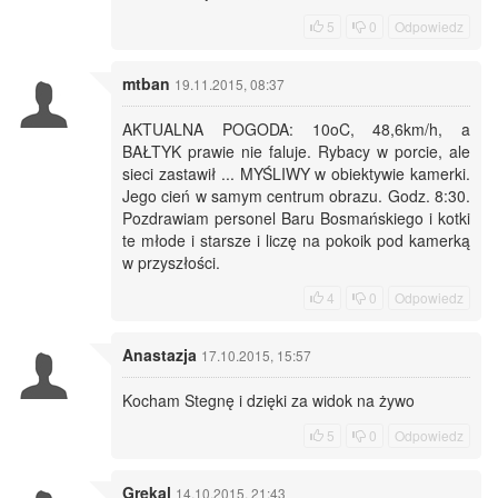
5
0
Odpowiedz
mtban
19.11.2015, 08:37
AKTUALNA POGODA: 10oC, 48,6km/h, a
BAŁTYK prawie nie faluje. Rybacy w porcie, ale
sieci zastawił ... MYŚLIWY w obiektywie kamerki.
Jego cień w samym centrum obrazu. Godz. 8:30.
Pozdrawiam personel Baru Bosmańskiego i kotki
te młode i starsze i liczę na pokoik pod kamerką
w przyszłości.
4
0
Odpowiedz
Anastazja
17.10.2015, 15:57
Kocham Stegnę i dzięki za widok na żywo
5
0
Odpowiedz
Grekal
14.10.2015, 21:43