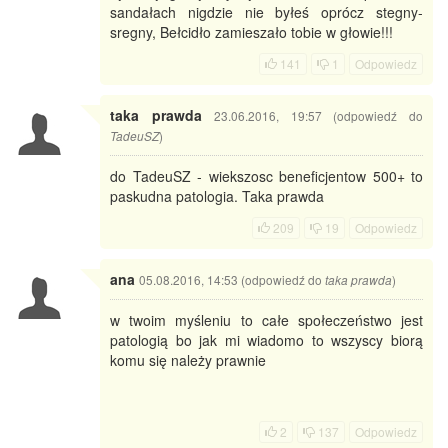
sandałach nigdzie nie byłeś oprócz stegny-
sregny, Bełcidło zamieszało tobie w głowie!!!
141
1
Odpowiedz
taka prawda
23.06.2016, 19:57 (odpowiedź do
)
TadeuSZ
do TadeuSZ - wiekszosc beneficjentow 500+ to
paskudna patologia. Taka prawda
209
19
Odpowiedz
ana
05.08.2016, 14:53 (odpowiedź do
)
taka prawda
w twoim myśleniu to całe społeczeństwo jest
patologią bo jak mi wiadomo to wszyscy biorą
komu się należy prawnie
2
137
Odpowiedz