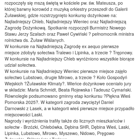
rozpoczęły się mszą świętą w kościele pw. św. Mateusza, po
której barwny korowód z muzyką orkiestry przeszedł do Galerii
Żuławskiej, gdzie rozstrzygnięto konkursy dożynkowe na:
Najładniejszy Chleb, Najładniejszy Wieniec oraz Najładniejszą
Zagrodę Dożynkową. Spotkanie rozpoczęli Burmistrz Nowego
Stawu Jerzy Szałach oraz Paweł Cywiński ? pełnomocnik ministra
rolnictwa ds. Żuław Wiślanych.
W konkursie na Najładniejszą Zagrodę ex aequo pierwsze
miejsce zdobyły sołectwa Tralewo i Lipinka, a trzecie ? Trępnowy.
W konkursie na Najładniejszy Chleb wyróżniono wszystkie biorące
udział sołectwa.
W konkursie na Najładniejszy Wieniec pierwsze miejsce zajęło
sołectwo Lubstowo, drugie Mirowo, a trzecie ? Koło Gospodyń
Wiejskich ?Żuławskie Klimaty?. Wieńce dożynkowe oceniało jury
w składzie: Maria Schmidt, Beata Rojewska i Tadeusz Cymański.
Równolegle podsumowano gminny etap konkursu ?Piękna Wieś
Pomorska 2025?. W kategorii zagroda zwyciężył Daniel
Darnowski z Lasek, a w kategorii wieś pierwsze miejsce przypadło
miejscowości Laski.
Nagrody i wyróżnienia trafiły także do licznych mieszkańców i
sołectw - Brzózki, Chlebówka, Dębina SHR, Dębina Wieś, Laski,
Lipinka, Lubstowo, Mirowo, Myszewo, Nidowo, Pręgowo