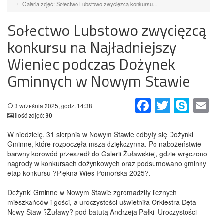
Galeria zdjęć: Sołectwo Lubstowo zwycięzcą konkursu…
Sołectwo Lubstowo zwycięzcą
konkursu na Najładniejszy
Wieniec podczas Dożynek
Gminnych w Nowym Stawie
Facebook
Twitter
Skype
Em
3 września 2025, godz. 14:38
ilość zdjęć:
90
W niedzielę, 31 sierpnia w Nowym Stawie odbyły się Dożynki
Gminne, które rozpoczęła msza dziękczynna. Po nabożeństwie
barwny korowód przeszedł do Galerii Żuławskiej, gdzie wręczono
nagrody w konkursach dożynkowych oraz podsumowano gminny
etap konkursu ?Piękna Wieś Pomorska 2025?.
Dożynki Gminne w Nowym Stawie zgromadziły licznych
mieszkańców i gości, a uroczystości uświetniła Orkiestra Dęta
Nowy Staw ?Żuławy? pod batutą Andrzeja Pałki. Uroczystości