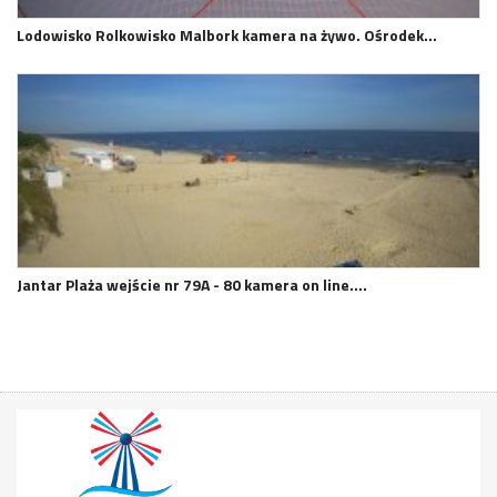
Lodowisko Rolkowisko Malbork kamera na żywo. Ośrodek…
Jantar Plaża wejście nr 79A - 80 kamera on line.…