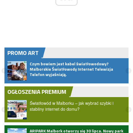
PROMO ART
Czym bowiem jest kabel światłowodowy?
t do
Malborskie Światłowody Internet Telewizja
Telefon wyjaśniają.
OGŁOSZENIA PREMIUM
Światłowód w Malborku – jak wybrać szybki i
stabilny internet do domu?
ARIPARK Malbork otworzy się 30 lipca. Nowy park