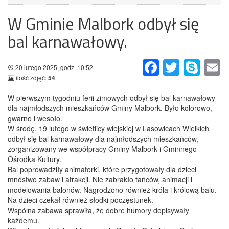
W Gminie Malbork odbył się
bal karnawałowy.
Facebook
Twitter
Skype
Em
20 lutego 2025, godz. 10:52
ilość zdjęć:
54
W pierwszym tygodniu ferii zimowych odbył się bal karnawałowy
dla najmłodszych mieszkańców Gminy Malbork. Było kolorowo,
gwarno i wesoło.
W środę, 19 lutego w świetlicy wiejskiej w Lasowicach Wielkich
odbył się bal karnawałowy dla najmłodszych mieszkańców,
zorganizowany we współpracy Gminy Malbork i Gminnego
Ośrodka Kultury.
Bal poprowadziły animatorki, które przygotowały dla dzieci
mnóstwo zabaw i atrakcji. Nie zabrakło tańców, animacji i
modelowania balonów. Nagrodzono również króla i królową balu.
Na dzieci czekał również słodki poczęstunek.
Wspólna zabawa sprawiła, że dobre humory dopisywały
każdemu.