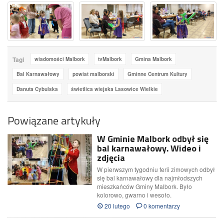
Tagi
wiadomości Malbork
tvMalbork
Gmina Malbork
Bal Karnawałowy
powiat malborski
Gminne Centrum Kultury
Danuta Cybulska
świetlica wiejska Lasowice Wielkie
Powiązane artykuły
W Gminie Malbork odbył się
bal karnawałowy. Wideo i
zdjęcia
W pierwszym tygodniu ferii zimowych odbył
się bal karnawałowy dla najmłodszych
mieszkańców Gminy Malbork. Było
kolorowo, gwarno i wesoło.
20 lutego
0 komentarzy