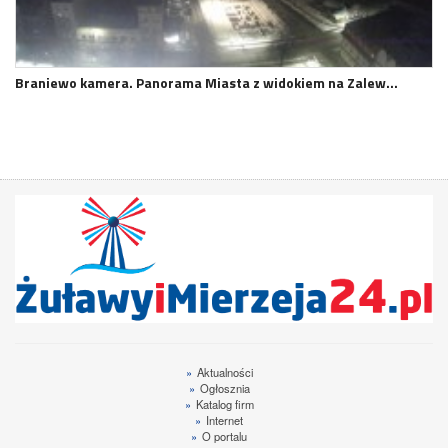
Braniewo kamera. Panorama Miasta z widokiem na Zalew…
»
Aktualności
»
Ogłosznia
»
Katalog firm
»
Internet
»
O portalu