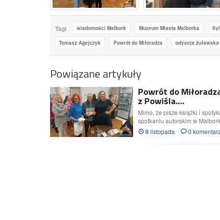
Tagi
wiadomości Malbork
Muzeum Miasta Malborka
Syl
Tomasz Agejczyk
Powrót do Miłoradza
odyseja żuławska
Powiązane artykuły
Powrót do Miłoradza
z Powiśla.…
Mimo, że pisze książki i spotyk
spotkaniu autorskim w Malbor
8 listopada
0 komentar