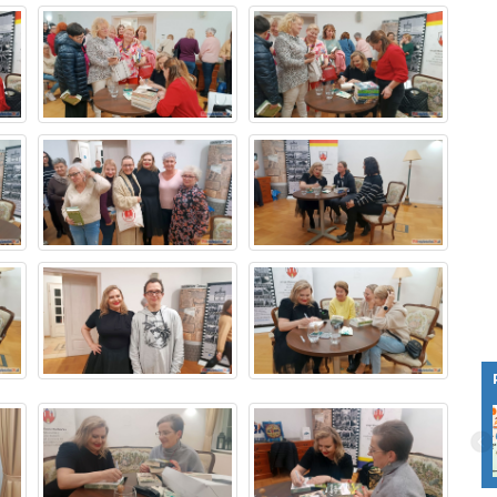
Osiedle Słoneczne Bis we Fromborku z
dostępem do superszybkiego
światłowodu. Mieszkańcy skorzystają z
internetu i…