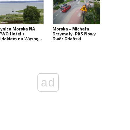
rynica Morska NA
Morska - Michała
YWO Hotel z
Drzymały. PKS Nowy
idokiem na Wyspę…
Dwór Gdański
ad