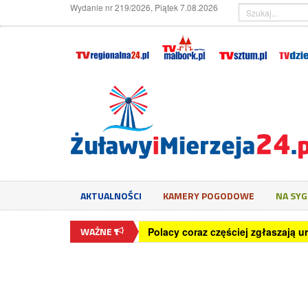
Wydanie nr 219/2026, Piątek 7.08.2026
AKTUALNOŚCI
KAMERY POGODOWE
NA SY
WAŻNE
Polacy coraz częściej zgłaszają u