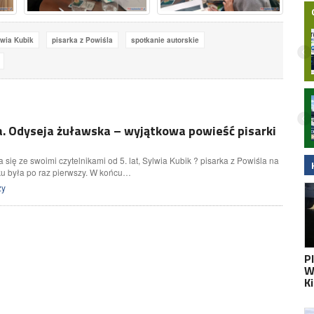
wia Kubik
pisarka z Powiśla
spotkanie autorskie
Nocny wypadek na hulajnodze
elektrycznej w Malborku. 15-latek
zabrany do szpitala śmigłowcem LPR.
. Odyseja żuławska – wyjątkowa powieść pisarki
Wideo
a się ze swoimi czytelnikami od 5. lat, Sylwia Kubik ? pisarka z Powiśla na
ku była po raz pierwszy. W końcu…
zy
P
W
K