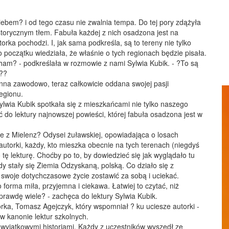
bem? i od tego czasu nie zwalnia tempa. Do tej pory zdążyła
istorycznym tłem. Fabuła każdej z nich osadzona jest na
orka pochodzi. I, jak sama podkreśla, są to tereny nie tylko
 początku wiedziała, że właśnie o tych regionach będzie pisała.
cham? - podkreślała w rozmowie z nami Sylwia Kubik. - ?To są
ć??
ynna zawodowo, teraz całkowicie oddana swojej pasji
egionu.
lwia Kubik spotkała się z mieszkańcami nie tylko naszego
ć do lektury najnowszej powieści, której fabuła osadzona jest w
e z Mielenz? Odysei żuławskiej, opowiadająca o losach
torki, każdy, kto mieszka obecnie na tych terenach (niegdyś
ę lekturę. Choćby po to, by dowiedzieć się jak wyglądało tu
 gdy stały się Ziemia Odzyskaną, polską. Co działo się z
swoje dotychczasowe życie zostawić za sobą i uciekać.
 forma miła, przyjemna i ciekawa. Łatwiej to czytać, niż
prawdę wiele? - zachęca do lektury Sylwia Kubik.
ka, Tomasz Agejczyk, który wspomniał ? ku uciesze autorki -
w kanonie lektur szkolnych.
 wyjątkowymi historiami. Każdy z uczestników wyszedł ze