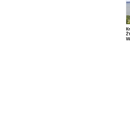
K
Ż
W