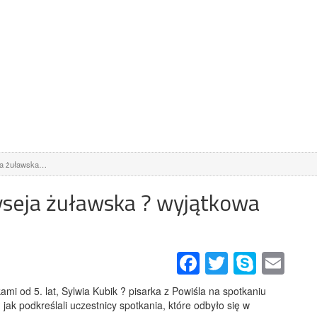
eja żuławska…
yseja żuławska ? wyjątkowa
Facebook
Twitter
Skype
Email
kami od 5. lat, Sylwia Kubik ? pisarka z Powiśla na spotkaniu
jak podkreślali uczestnicy spotkania, które odbyło się w