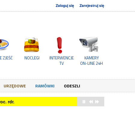
Zaloguj się
Zarejestruj się
E ZJEŚĆ
NOCLEGI
INTERWENCJE
KAMERY
TV
ON-LINE 24H
URZĘDOWE
RAMÓWKI
ODESZLI
c. rdr.