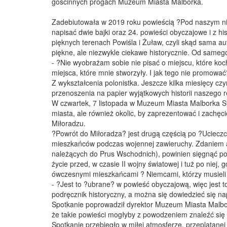
gościnnych progach Muzeum Miasta Malborka.
Zadebiutowała w 2019 roku powieścią ?Pod naszym nie
napisać dwie bajki oraz 24. powieści obyczajowe i z h
pięknych terenach Powiśla i Żuław, czyli skąd sama aut
piękne, ale niezwykle ciekawe historycznie. Od samego
- ?Nie wyobrażam sobie nie pisać o miejscu, które ko
miejsca, które mnie stworzyły. I jak tego nie promowa
Z wykształcenia polonistka. Jeszcze kilka miesięcy cz
przenoszenia na papier wyjątkowych historii naszego r
W czwartek, 7 listopada w Muzeum Miasta Malborka Sy
miasta, ale również okolic, by zaprezentować i zachęci
Miłoradzu.
?Powrót do Miłoradza? jest drugą częścią po ?Ucieczc
mieszkańców podczas wojennej zawieruchy. Zdaniem au
należących do Prus Wschodnich), powinien sięgnąć po t
życie przed, w czasie II wojny światowej i tuż po niej,
ówczesnymi mieszkańcami ? Niemcami, którzy musieli 
- ?Jest to ?ubrane? w powieść obyczajową, więc jest to
podręcznik historyczny, a można się dowiedzieć się na
Spotkanie poprowadził dyrektor Muzeum Miasta Malbor
że takie powieści mogłyby z powodzeniem znaleźć się 
Spotkanie przebiegło w miłej atmosferze, przeplatanej