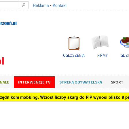
Reklama
•
Kontakt
OGŁOSZENIA
FIRMY
GDZI
GNALE
INTERWENCJE TV
STREFA OBYWATELSKA
SPORT
rzędnikom mobbing. Wzrost liczby skarg do PIP wynosi blisko 8 pro