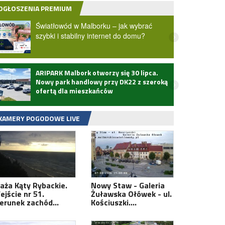
OGŁOSZENIA PREMIUM
Światłowód w Malborku – jak wybrać
szybki i stabilny internet do domu?
ARIPARK Malbork otworzy się 30 lipca.
Zmarł
Nowy park handlowy przy DK22 z szeroką
ofertą dla mieszkańców
KAMERY POGODOWE LIVE
laża Kąty Rybackie.
Nowy Staw - Galeria
ejście nr 51.
Żuławska Ołówek - ul.
ierunek zachód…
Kościuszki.…