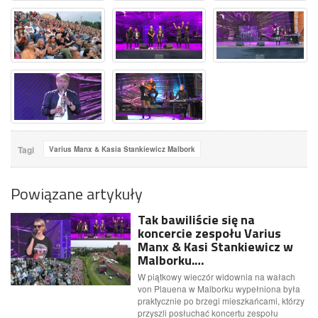
Tagi
Varius Manx & Kasia Stankiewicz Malbork
Powiązane artykuły
Tak bawiliście się na
koncercie zespołu Varius
Manx & Kasi Stankiewicz w
Malborku.…
W piątkowy wieczór widownia na wałach
von Plauena w Malborku wypełniona była
praktycznie po brzegi mieszkańcami, którzy
przyszli posłuchać koncertu zespołu