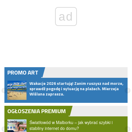
ad
PROMO ART
pem
Wakacje 2026 startują! Zanim ruszysz nad morze,
sprawdź pogodę i sytuację na plażach. Mierzeja
Wiślana zaprasza.
OGŁOSZENIA PREMIUM
Światłowód w Malborku – jak wybrać szybki i
stabilny internet do domu?