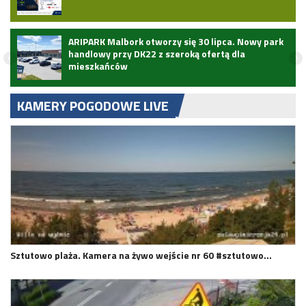
ARIPARK Malbork otworzy się 30 lipca. Nowy park
handlowy przy DK22 z szeroką ofertą dla
mieszkańców
KAMERY POGODOWE LIVE
Sztutowo plaża. Kamera na żywo wejście nr 60 #sztutowo…