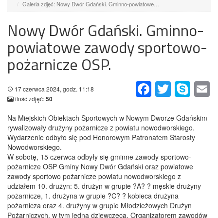
Galeria zdjęć: Nowy Dwór Gdański. Gminno-powiatowe…
Nowy Dwór Gdański. Gminno-
powiatowe zawody sportowo-
pożarnicze OSP.
Facebook
Twitter
Skype
Em
17 czerwca 2024, godz. 11:18
ilość zdjęć:
50
Na Miejskich Obiektach Sportowych w Nowym Dworze Gdańskim
rywalizowały drużyny pożarnicze z powiatu nowodworskiego.
Wydarzenie odbyło się pod Honorowym Patronatem Starosty
Nowodworskiego.
W sobotę, 15 czerwca odbyły się gminne zawody sportowo-
pożarnicze OSP Gminy Nowy Dwór Gdański oraz powiatowe
zawody sportowo pożarnicze powiatu nowodworskiego z
udziałem 10. drużyn: 5. drużyn w grupie ?A? ? męskie drużyny
pożarnicze, 1. drużyna w grupie ?C? ? kobieca drużyna
pożarnicza oraz 4. drużyny w grupie Młodzieżowych Drużyn
Pożarniczych, w tym jedna dziewczęca. Organizatorem zawodów