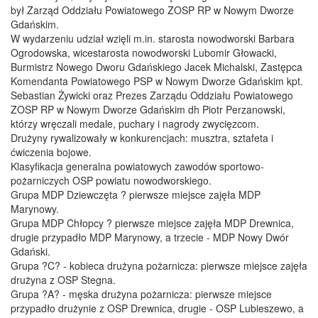
był Zarząd Oddziału Powiatowego ZOSP RP w Nowym Dworze
Gdańskim.
W wydarzeniu udział wzięli m.in. starosta nowodworski Barbara
Ogrodowska, wicestarosta nowodworski Lubomir Głowacki,
Burmistrz Nowego Dworu Gdańskiego Jacek Michalski, Zastępca
Komendanta Powiatowego PSP w Nowym Dworze Gdańskim kpt.
Sebastian Żywicki oraz Prezes Zarządu Oddziału Powiatowego
ZOSP RP w Nowym Dworze Gdańskim dh Piotr Perzanowski,
którzy wręczali medale, puchary i nagrody zwycięzcom.
Drużyny rywalizowały w konkurencjach: musztra, sztafeta i
ćwiczenia bojowe.
Klasyfikacja generalna powiatowych zawodów sportowo-
pożarniczych OSP powiatu nowodworskiego.
Grupa MDP Dziewczęta ? pierwsze miejsce zajęła MDP
Marynowy.
Grupa MDP Chłopcy ? pierwsze miejsce zajęła MDP Drewnica,
drugie przypadło MDP Marynowy, a trzecie - MDP Nowy Dwór
Gdański.
Grupa ?C? - kobieca drużyna pożarnicza: pierwsze miejsce zajęła
drużyna z OSP Stegna.
Grupa ?A? - męska drużyna pożarnicza: pierwsze miejsce
przypadło drużynie z OSP Drewnica, drugie - OSP Lubieszewo, a