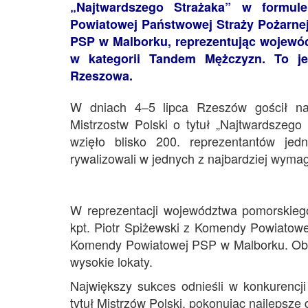
„Najtwardszego Strażaka” w formule
Powiatowej Państwowej Straży Pożarnej
PSP w Malborku, reprezentując wojewód
w kategorii Tandem Mężczyzn. To jed
Rzeszowa.
W dniach 4–5 lipca Rzeszów gościł naj
Mistrzostw Polski o tytuł „Najtwardszego
wzięło blisko 200. reprezentantów jed
rywalizowali w jednych z najbardziej wyma
W reprezentacji województwa pomorskiego
kpt. Piotr Spiżewski z Komendy Powiatow
Komendy Powiatowej PSP w Malborku. Obaj
wysokie lokaty.
Największy sukces odnieśli w konkurencj
tytuł Mistrzów Polski, pokonując najlepsze 