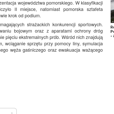
ezentacja województwa pomorskiego. W klasyfikacji
zyło II miejsce, natomiast pomorska sztafeta
dwie krok od podium.
magających strażackich konkurencji sportowych.
R
owaniu bojowym oraz z aparatami ochrony dróg
P
-
e pięciu ekstremalnych prób. Wśród nich znajdują
, wciąganie sprzętu przy pomocy liny, symulacja
anego węża gaśniczego oraz ewakuacja ważącego