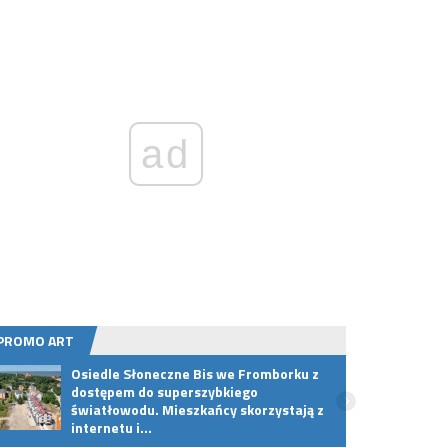
ad
PROMO ART
Osiedle Słoneczne Bis we Fromborku z
Wi-Fi
dostępem do superszybkiego
ultra
światłowodu. Mieszkańcy skorzystają z
Twoi
internetu i…