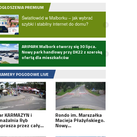
OGŁOSZENIA PREMIUM
Światłowód w Malborku – jak wybrać
szybki i stabilny internet do domu?
ARIPARK Malbork otworzy się 30 lipca.
Zmarł
Nowy park handlowy przy DK22 z szeroką
ofertą dla mieszkańców
KAMERY POGODOWE LIVE
ar KARMAZYN i
Rondo im. Marszałka
mażalnia Ryb
Macieja Płażyńskiego.
aprasza przez cały…
Nowy…