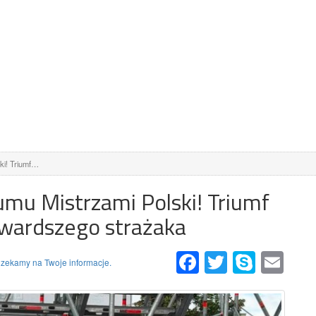
ki! Triumf…
umu Mistrzami Polski! Triumf
wardszego strażaka
Facebook
Twitter
Skype
Email
zekamy na Twoje informacje.