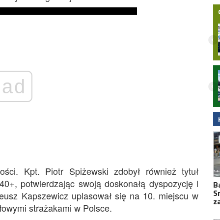
Nocny wypadek na hulajnodze
ad
elektrycznej w Malborku. 15-latek
zabrany do szpitala śmigłowcem LPR.
Wideo
ści. Kpt. Piotr Spiżewski zdobył również tytuł
40+, potwierdzając swoją doskonałą dyspozycję i
B
S
ateusz Kapszewicz uplasował się na 10. miejscu w
z
zołowymi strażakami w Polsce.