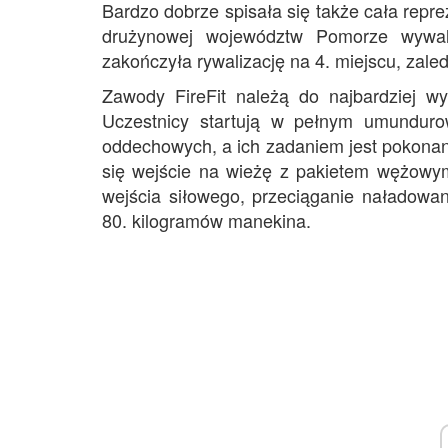
Bardzo dobrze spisała się także cała repr
drużynowej województw Pomorze wywalc
zakończyła rywalizację na 4. miejscu, zale
Zawody FireFit należą do najbardziej wy
Uczestnicy startują w pełnym umundur
oddechowych, a ich zadaniem jest pokonani
się wejście na wieżę z pakietem wężowym
wejścia siłowego, przeciąganie naładow
80. kilogramów manekina.