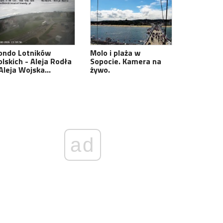
ondo Lotników
Molo i plaża w
olskich - Aleja Rodła
Sopocie. Kamera na
 Aleja Wojska…
żywo.
ad