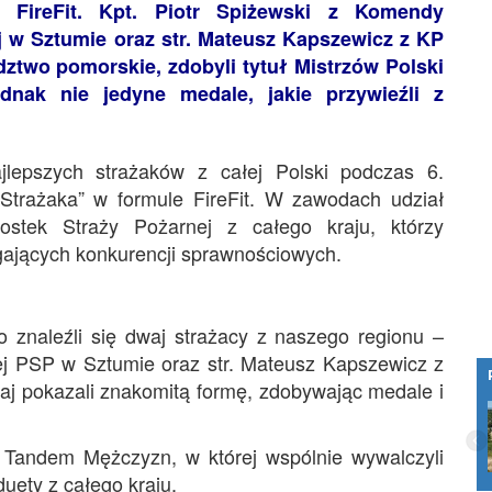
 FireFit. Kpt. Piotr Spiżewski z Komendy
 w Sztumie oraz str. Mateusz Kapszewicz z KP
ztwo pomorskie, zdobyli tytuł Mistrzów Polski
nak nie jedyne medale, jakie przywieźli z
lepszych strażaków z całej Polski podczas 6.
 Strażaka” w formule FireFit. W zawodach udział
nostek Straży Pożarnej z całego kraju, którzy
gających konkurencji sprawnościowych.
 znaleźli się dwaj strażacy z naszego regionu –
ej PSP w Sztumie oraz str. Mateusz Kapszewicz z
 pokazali znakomitą formę, zdobywając medale i
Czym jest exit interview?
i Tandem Mężczyzn, w której wspólnie wywalczyli
duety z całego kraju.