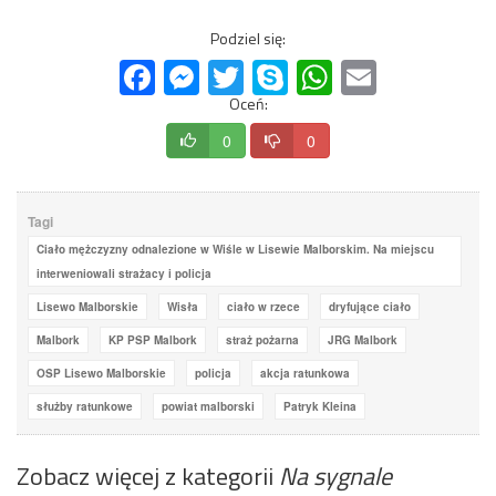
Podziel się:
Facebook
Messenger
Twitter
Skype
WhatsApp
Email
Oceń:
0
0
Tagi
Ciało mężczyzny odnalezione w Wiśle w Lisewie Malborskim. Na miejscu
interweniowali strażacy i policja
Lisewo Malborskie
Wisła
ciało w rzece
dryfujące ciało
Malbork
KP PSP Malbork
straż pożarna
JRG Malbork
OSP Lisewo Malborskie
policja
akcja ratunkowa
służby ratunkowe
powiat malborski
Patryk Kleina
Zobacz więcej z kategorii
Na sygnale