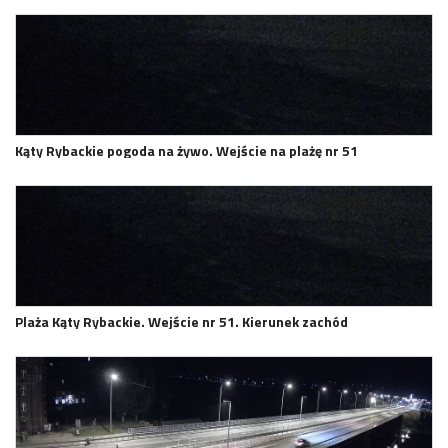
Kąty Rybackie pogoda na żywo. Wejście na plażę nr 51
Plaża Kąty Rybackie. Wejście nr 51. Kierunek zachód