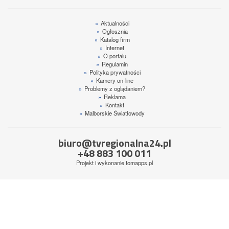
»
Aktualności
»
Ogłosznia
»
Katalog firm
»
Internet
»
O portalu
»
Regulamin
»
Polityka prywatności
»
Kamery on-line
»
Problemy z oglądaniem?
»
Reklama
»
Kontakt
»
Malborskie Światłowody
biuro@tvregionalna24.pl
+48 883 100 011
Projekt i wykonanie
tomapps.pl