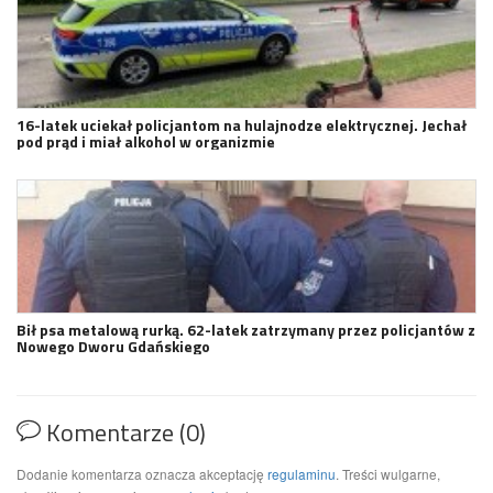
16-latek uciekał policjantom na hulajnodze elektrycznej. Jechał
pod prąd i miał alkohol w organizmie
Bił psa metalową rurką. 62-latek zatrzymany przez policjantów z
Nowego Dworu Gdańskiego
Komentarze (0)
Dodanie komentarza oznacza akceptację
regulaminu
. Treści wulgarne,