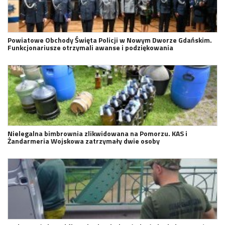
Powiatowe Obchody Święta Policji w Nowym Dworze Gdańskim.
Funkcjonariusze otrzymali awanse i podziękowania
Nielegalna bimbrownia zlikwidowana na Pomorzu. KAS i
Żandarmeria Wojskowa zatrzymały dwie osoby