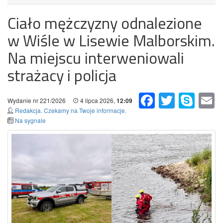
Ciało mężczyzny odnalezione
w Wiśle w Lisewie Malborskim.
Na miejscu interweniowali
strażacy i policja
Facebook
Twitter
Skype
Em
Wydanie nr 221/2026
4 lipca 2026,
12:09
Redakcja. Czekamy na Twoje informacje.
Na sygnale