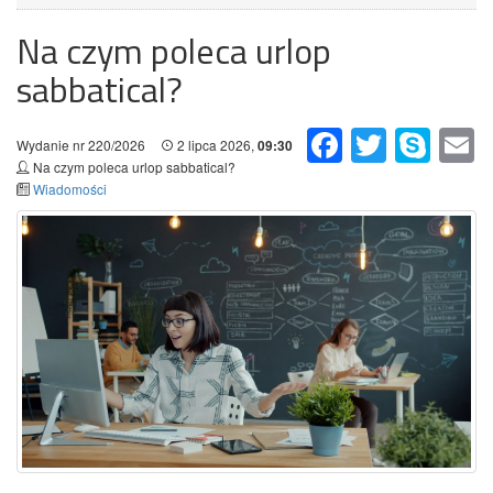
Na czym poleca urlop
sabbatical?
Facebook
Twitter
Skype
Em
Wydanie nr 220/2026
2 lipca 2026,
09:30
Na czym poleca urlop sabbatical?
Wiadomości