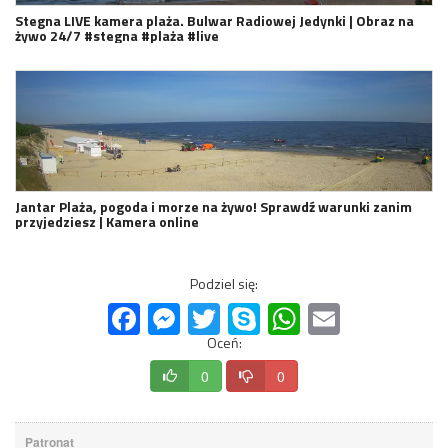
Stegna LIVE kamera plaża. Bulwar Radiowej Jedynki | Obraz na
żywo 24/7 #stegna #plaża #live
Jantar Plaża, pogoda i morze na żywo! Sprawdź warunki zanim
przyjedziesz | Kamera online
Podziel się:
Facebook
Messenger
Twitter
Skype
WhatsApp
Email
Oceń:
0
0
Patronat