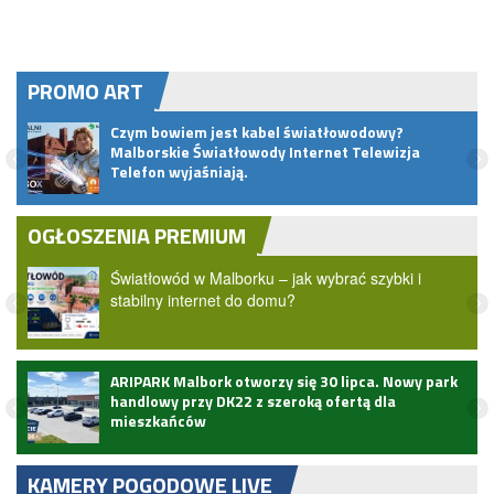
PROMO ART
pem
Czym bowiem jest kabel światłowodowy?
Malborskie Światłowody Internet Telewizja
Telefon wyjaśniają.
OGŁOSZENIA PREMIUM
Światłowód w Malborku – jak wybrać szybki i
stabilny internet do domu?
ARIPARK Malbork otworzy się 30 lipca. Nowy park
handlowy przy DK22 z szeroką ofertą dla
mieszkańców
KAMERY POGODOWE LIVE