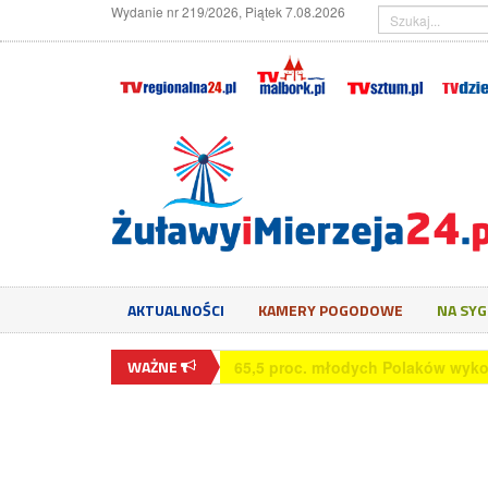
Wydanie nr 219/2026, Piątek 7.08.2026
AKTUALNOŚCI
KAMERY POGODOWE
NA SY
WAŻNE
65,5 proc. młodych Polaków wyko