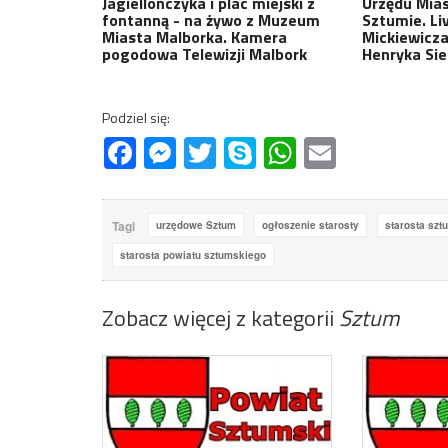
Jagiellończyka i plac miejski z
Urzędu Mias
fontanną - na żywo z Muzeum
Sztumie. Li
Miasta Malborka. Kamera
Mickiewicza
pogodowa Telewizji Malbork
Henryka Sie
Podziel się:
Facebook
Messenger
Twitter
Skype
WhatsApp
Email
Tagi
urzędowe Sztum
ogłoszenie starosty
starosta szt
starosta powiatu sztumskiego
Zobacz więcej z kategorii
Sztum