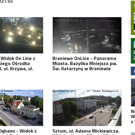
2 i 55
Nocny wypadek na hulajnodze
elektrycznej w Malborku. 15-latek
zabrany do szpitala śmigłowcem LPR.
 Widok On Line z
Braniewo OnLine - Panorama
Wideo
kiego Ośrodka
Miasta. Bazylika Mniejsza pw.
, ul. Krzywa, ul.
Św. Katarzyny w Braniewie
N
W
z
Dębami - Widok z
Sztum, ul. Adama Mickiewicza.