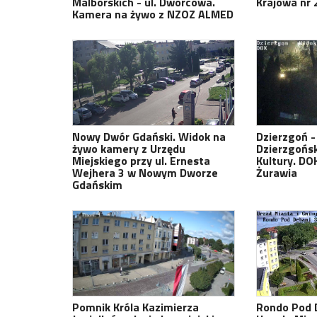
Malborskich - ul. Dworcowa.
Krajowa nr 2
Kamera na żywo z NZOZ ALMED
Nowy Dwór Gdański. Widok na
Dzierzgoń -
żywo kamery z Urzędu
Dzierzgońs
Miejskiego przy ul. Ernesta
Kultury. DOK
Wejhera 3 w Nowym Dworze
Żurawia
Gdańskim
Pomnik Króla Kazimierza
Rondo Pod 