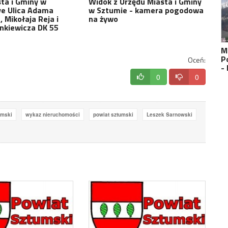
ta i Gminy w
Widok z Urzędu Miasta i Gminy
ve Ulica Adama
w Sztumie - kamera pogodowa
, Mikołaja Reja i
na żywo
nkiewicza DK 55
M
P
Oceń:
-
0
0
umski
wykaz nieruchomości
powiat sztumski
Leszek Sarnowski