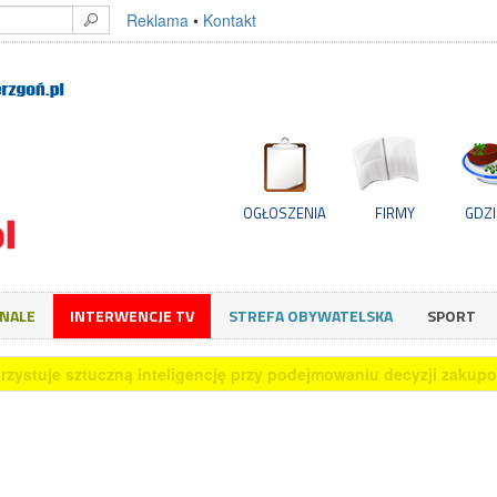
Reklama
•
Kontakt
OGŁOSZENIA
FIRMY
GDZI
GNALE
INTERWENCJE TV
STREFA OBYWATELSKA
SPORT
rzystuje sztuczną inteligencję przy podejmowaniu decyzji zakup