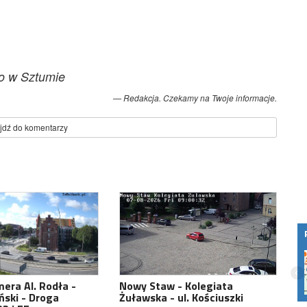
o w Sztumie
Redakcja. Czekamy na Twoje informacje.
jdź do komentarzy
Wi-Fi 7 od Malborskich Światłowodów –
ultra szybki internet bezprzewodowy w
Twoim domu
era Al. Rodła -
Nowy Staw - Kolegiata
ński - Droga
Żuławska - ul. Kościuszki