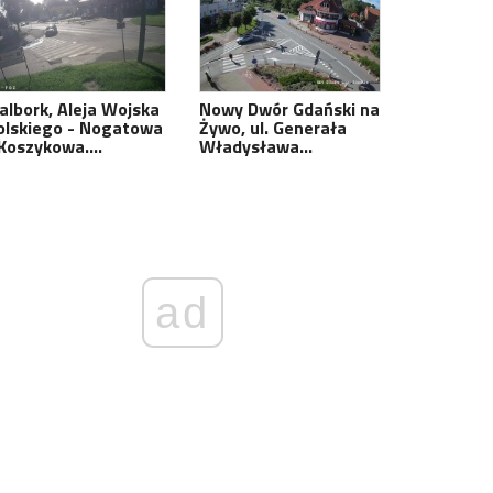
albork, Aleja Wojska
Nowy Dwór Gdański na
olskiego - Nogatowa
Żywo, ul. Generała
 Koszykowa.…
Władysława…
ad