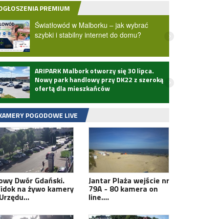
OGŁOSZENIA PREMIUM
Światłowód w Malborku – jak wybrać
szybki i stabilny internet do domu?
ARIPARK Malbork otworzy się 30 lipca.
Zmarł
Nowy park handlowy przy DK22 z szeroką
ofertą dla mieszkańców
KAMERY POGODOWE LIVE
owy Dwór Gdański.
Jantar Plaża wejście nr
idok na żywo kamery
79A - 80 kamera on
 Urzędu…
line.…