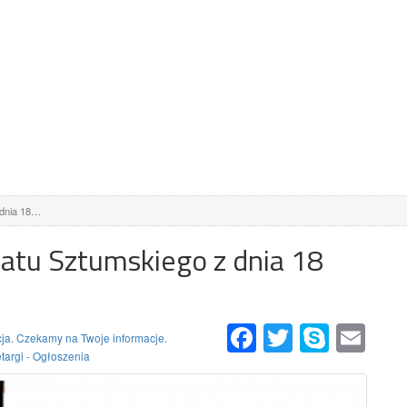
 dnia 18…
atu Sztumskiego z dnia 18
Facebook
Twitter
Skype
Email
ja. Czekamy na Twoje informacje.
targi - Ogłoszenia