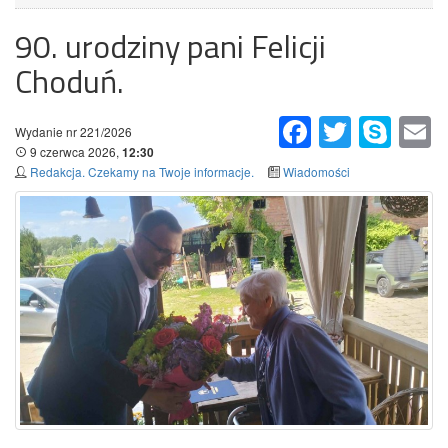
90. urodziny pani Felicji
Choduń.
Facebook
Twitter
Skype
Em
Wydanie nr 221/2026
9 czerwca 2026,
12:30
Redakcja. Czekamy na Twoje informacje.
Wiadomości