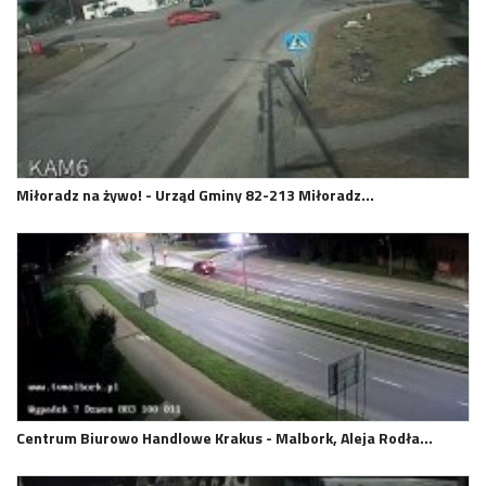
Miłoradz na żywo! - Urząd Gminy 82-213 Miłoradz…
Centrum Biurowo Handlowe Krakus - Malbork, Aleja Rodła…