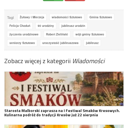
Tagi
Żuławy i Mierzeja
wiadomości Sztutowo
Gmina Sztutowo
Felicja Choduń
90 urodziny
jubileusz urodzin
życzenia urodzinowe
Robert Zieliński
wójt gminy Sztutowo
seniorzy Sztutowo
uroczystość jubileuszowa
jubileusz
Zobacz więcej z kategorii
Wiadomości
Starosta Malborski zaprasza na I Festiwal Smaków Kresowych.
Kulinarna podróż do tradycji Kresów już 22 sierpnia