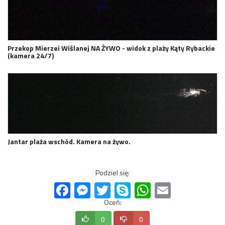
Przekop Mierzei Wiślanej NA ŻYWO - widok z plaży Kąty Rybackie
(kamera 24/7)
Jantar plaża wschód. Kamera na żywo.
Podziel się:
Facebook
Messenger
Twitter
Skype
WhatsApp
Email
Oceń:
0
0