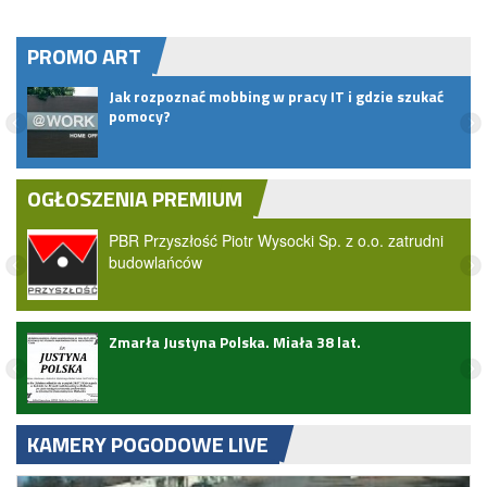
PROMO ART
ać
Czym jest exit interview?
OGŁOSZENIA PREMIUM
PBR Przyszłość Piotr Wysocki Sp. z o.o. zatrudni
budowlańców
Wielki przełom dla Żuław. Rząd zatwierdził
ekspresową kolej z Gdańska przez Nowy Dwór
Gdański do Elbląga.
KAMERY POGODOWE LIVE