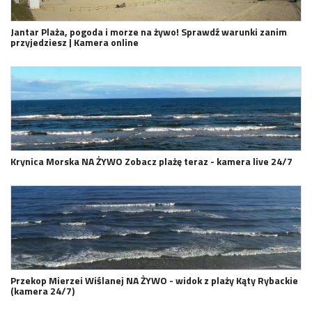
Jantar Plaża, pogoda i morze na żywo! Sprawdź warunki zanim
przyjedziesz | Kamera online
Krynica Morska NA ŻYWO Zobacz plażę teraz - kamera live 24/7
Przekop Mierzei Wiślanej NA ŻYWO - widok z plaży Kąty Rybackie
(kamera 24/7)