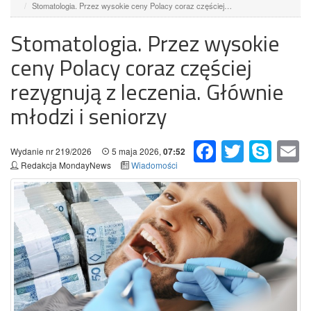
Stomatologia. Przez wysokie ceny Polacy coraz częściej…
Stomatologia. Przez wysokie
ceny Polacy coraz częściej
rezygnują z leczenia. Głównie
młodzi i seniorzy
Facebook
Twitter
Skype
Em
Wydanie nr 219/2026
5 maja 2026,
07:52
Redakcja MondayNews
Wiadomości