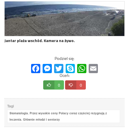
Jantar plaża wschód. Kamera na żywo.
Podziel się:
Facebook
Messenger
Twitter
Skype
WhatsApp
Email
Oceń:
0
0
Tagi
Stomatologia. Przez wysokie ceny Polacy coraz częściej rezygnują z
leczenia. Głównie młodzi i seniorzy