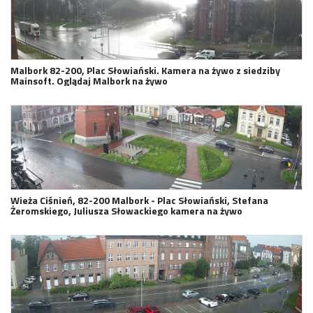
Malbork 82-200, Plac Słowiański. Kamera na żywo z siedziby
Mainsoft. Oglądaj Malbork na żywo
Wieża Ciśnień, 82-200 Malbork - Plac Słowiański, Stefana
Żeromskiego, Juliusza Słowackiego kamera na żywo