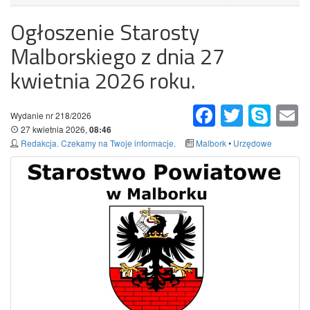
Ogłoszenie Starosty
Malborskiego z dnia 27
kwietnia 2026 roku.
Facebook
Twitter
Skype
Em
Wydanie nr 218/2026
27 kwietnia 2026,
08:46
Redakcja. Czekamy na Twoje informacje.
Malbork
•
Urzędowe