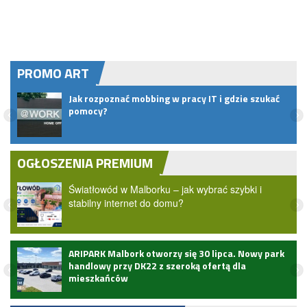
PROMO ART
Jak rozpoznać mobbing w pracy IT i gdzie szukać
pomocy?
OGŁOSZENIA PREMIUM
Światłowód w Malborku – jak wybrać szybki i
stabilny internet do domu?
ARIPARK Malbork otworzy się 30 lipca. Nowy park
handlowy przy DK22 z szeroką ofertą dla
mieszkańców