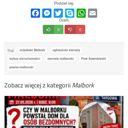
Podziel się:
Facebook
Messenger
Twitter
Skype
WhatsApp
Email
Oceń:
0
0
Tagi
urzędowe Malbork
ogłoszenie starosty
wykaz nieruchomości
starosta malborski
Piotr Szwedowski
powiat malborski
Zobacz więcej z kategorii
Malbork