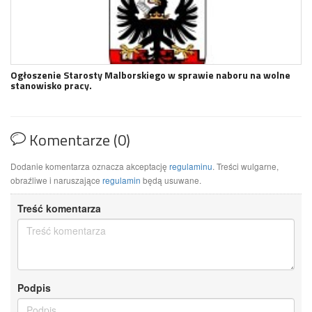
Ogłoszenie Starosty Malborskiego w sprawie naboru na wolne
stanowisko pracy.
Komentarze (0)
Dodanie komentarza oznacza akceptację
regulaminu
. Treści wulgarne,
obraźliwe i naruszające
regulamin
będą usuwane.
Treść komentarza
Podpis