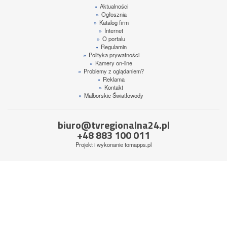
»
Aktualności
»
Ogłosznia
»
Katalog firm
»
Internet
»
O portalu
»
Regulamin
»
Polityka prywatności
»
Kamery on-line
»
Problemy z oglądaniem?
»
Reklama
»
Kontakt
»
Malborskie Światłowody
biuro@tvregionalna24.pl
+48 883 100 011
Projekt i wykonanie
tomapps.pl