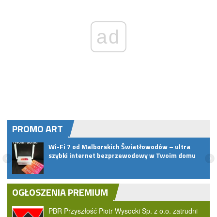
ad
PROMO ART
.
Wi-Fi 7 od Malborskich Światłowodów – ultra
szybki internet bezprzewodowy w Twoim domu
OGŁOSZENIA PREMIUM
PBR Przyszłość Piotr Wysocki Sp. z o.o. zatrudni