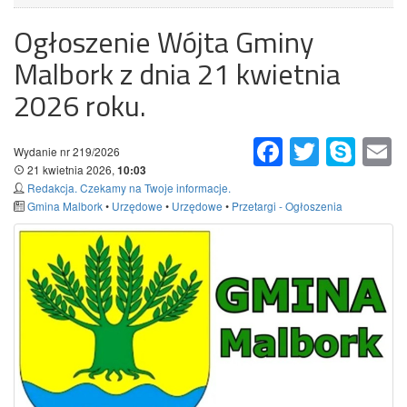
Ogłoszenie Wójta Gminy
Malbork z dnia 21 kwietnia
2026 roku.
Facebook
Twitter
Skype
Em
Wydanie nr 219/2026
21 kwietnia 2026,
10:03
Redakcja. Czekamy na Twoje informacje.
Gmina Malbork
•
Urzędowe
•
Urzędowe
•
Przetargi - Ogłoszenia