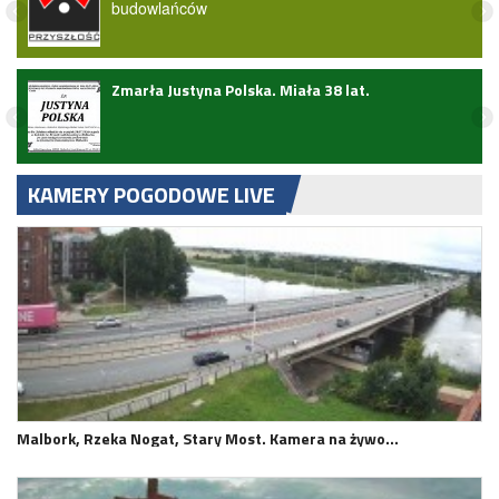
budowlańców
ark
Zmarła Justyna Polska. Miała 38 lat.
KAMERY POGODOWE LIVE
Malbork, Rzeka Nogat, Stary Most. Kamera na żywo…