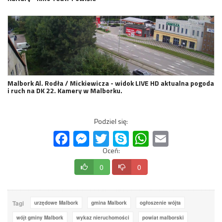
Malbork Al. Rodła / Mickiewicza - widok LIVE HD aktualna pogoda
i ruch na DK 22. Kamery w Malborku.
Podziel się:
Facebook
Messenger
Twitter
Skype
WhatsApp
Email
Oceń:
0
0
Tagi
urzędowe Malbork
gmina Malbork
ogłoszenie wójta
wójt gminy Malbork
wykaz nieruchomości
powiat malborski