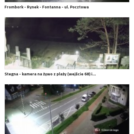
Frombork - Rynek - Fontanna - ul. Pocztowa
Stegna - kamera na żywo z plaży (wejście 68) i…