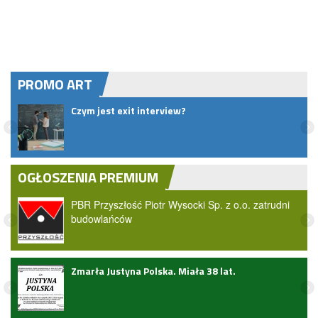
PROMO ART
Czym jest exit interview?
t do
OGŁOSZENIA PREMIUM
PBR Przyszłość Piotr Wysocki Sp. z o.o. zatrudni
budowlańców
ark
Zmarła Justyna Polska. Miała 38 lat.