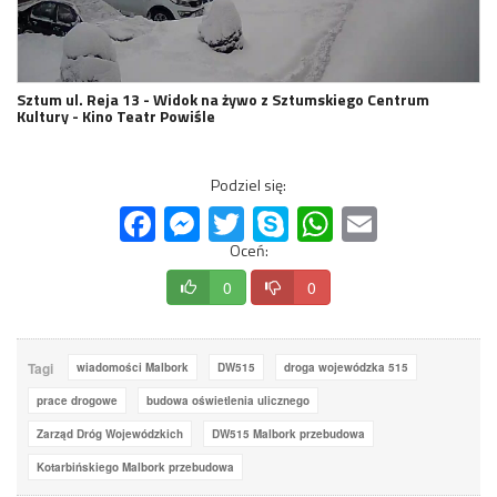
Sztum ul. Reja 13 - Widok na żywo z Sztumskiego Centrum
Kultury - Kino Teatr Powiśle
Podziel się:
Facebook
Messenger
Twitter
Skype
WhatsApp
Email
Oceń:
0
0
Tagi
wiadomości Malbork
DW515
droga wojewódzka 515
prace drogowe
budowa oświetlenia ulicznego
Zarząd Dróg Wojewódzkich
DW515 Malbork przebudowa
Kotarbińskiego Malbork przebudowa