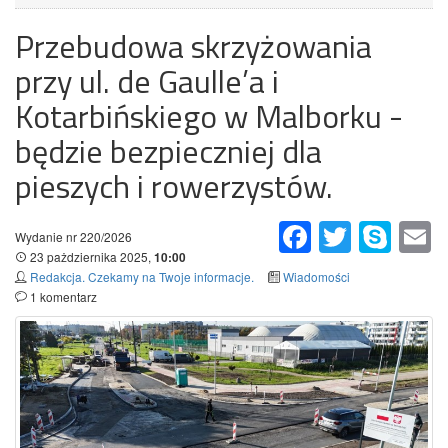
Przebudowa skrzyżowania
przy ul. de Gaulle’a i
Kotarbińskiego w Malborku -
będzie bezpieczniej dla
pieszych i rowerzystów.
Facebook
Twitter
Skype
Em
Wydanie nr 220/2026
23 pażdziernika 2025,
10:00
Redakcja. Czekamy na Twoje informacje.
Wiadomości
1 komentarz