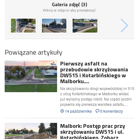
Galeria zdjęć (3)
Kliknij w zdjęcie aby powiększyć.
Powiązane artykuły
Pierwszy asfalt na
przebudowie skrzyżowania
DW515 i Kotarbińskiego w
Malborku.…
Na skrzyżowaniu drogi wojewódzkiej nr 515
z ulicą Kotarbińskiego w Malborku widać
już wyraźny postęp robót. Na części jezdni
pojawiła się pierwsza warstwa asfaltu,…
14 pażdziernika
0 komentarzy
Malbork: Postęp prac przy
skrzyżowaniu DW515 i ul.
Kotarbińskiego. Zobacz