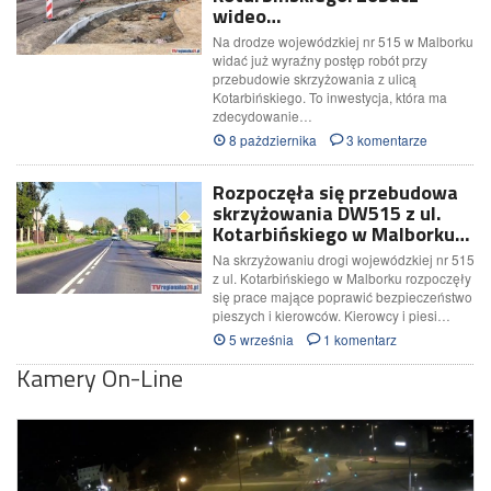
wideo…
Na drodze wojewódzkiej nr 515 w Malborku
widać już wyraźny postęp robót przy
przebudowie skrzyżowania z ulicą
Kotarbińskiego. To inwestycja, która ma
zdecydowanie…
8 pażdziernika
3 komentarze
Rozpoczęła się przebudowa
skrzyżowania DW515 z ul.
Kotarbińskiego w Malborku…
Na skrzyżowaniu drogi wojewódzkiej nr 515
z ul. Kotarbińskiego w Malborku rozpoczęły
się prace mające poprawić bezpieczeństwo
pieszych i kierowców. Kierowcy i piesi…
5 września
1 komentarz
Kamery On-Line