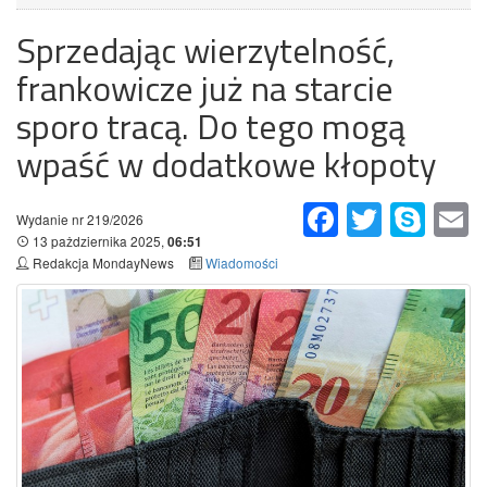
Sprzedając wierzytelność,
frankowicze już na starcie
sporo tracą. Do tego mogą
wpaść w dodatkowe kłopoty
Facebook
Twitter
Skype
Em
Wydanie nr 219/2026
13 pażdziernika 2025,
06:51
Redakcja MondayNews
Wiadomości