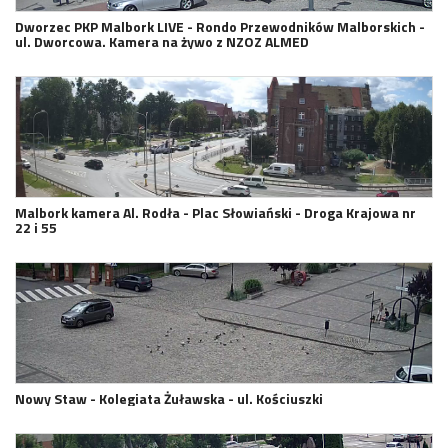
Dworzec PKP Malbork LIVE - Rondo Przewodników Malborskich -
ul. Dworcowa. Kamera na żywo z NZOZ ALMED
Malbork kamera Al. Rodła - Plac Słowiański - Droga Krajowa nr
22 i 55
Nowy Staw - Kolegiata Żuławska - ul. Kościuszki