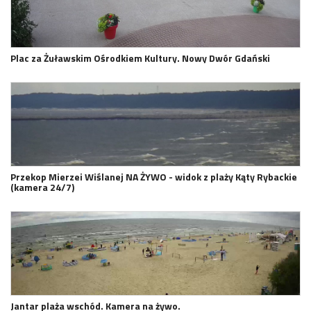
Plac za Żuławskim Ośrodkiem Kultury. Nowy Dwór Gdański
Przekop Mierzei Wiślanej NA ŻYWO - widok z plaży Kąty Rybackie
(kamera 24/7)
Jantar plaża wschód. Kamera na żywo.