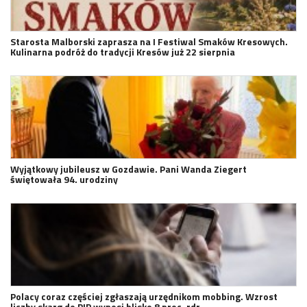
Starosta Malborski zaprasza na I Festiwal Smaków Kresowych.
Kulinarna podróż do tradycji Kresów już 22 sierpnia
Wyjątkowy jubileusz w Gozdawie. Pani Wanda Ziegert
świętowała 94. urodziny
Polacy coraz częściej zgłaszają urzędnikom mobbing. Wzrost
liczby skarg do PIP wynosi blisko 8 proc. rdr.