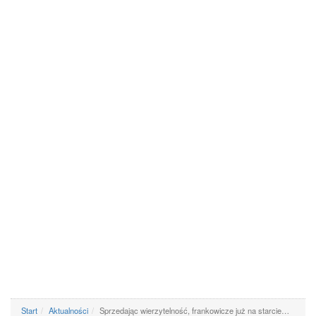
Start
Aktualności
Sprzedając wierzytelność, frankowicze już na starcie…