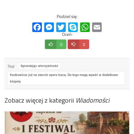
Podziel się:
Facebook
Messenger
Twitter
Skype
WhatsApp
Email
Oceń:
0
0
Tagi
Sprzedając wierzytelność
frankowicze już na starcie sporo tracą. Do tego mogą wpaść w dodatkowe
kłopoty
Zobacz więcej z kategorii
Wiadomości