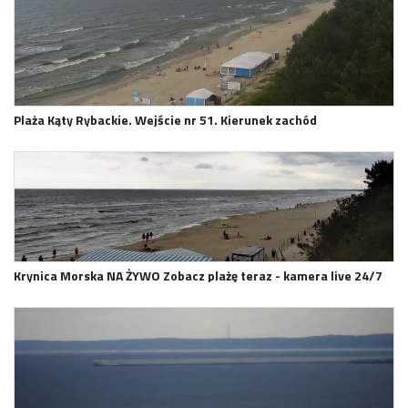
Plaża Kąty Rybackie. Wejście nr 51. Kierunek zachód
Krynica Morska NA ŻYWO Zobacz plażę teraz - kamera live 24/7