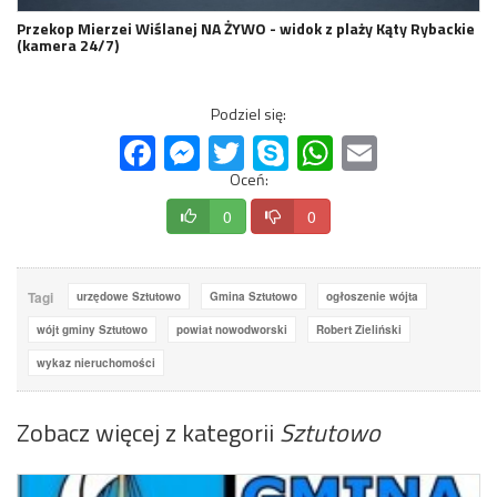
Przekop Mierzei Wiślanej NA ŻYWO - widok z plaży Kąty Rybackie
(kamera 24/7)
Podziel się:
Facebook
Messenger
Twitter
Skype
WhatsApp
Email
Oceń:
0
0
Tagi
urzędowe Sztutowo
Gmina Sztutowo
ogłoszenie wójta
wójt gminy Sztutowo
powiat nowodworski
Robert Zieliński
wykaz nieruchomości
Zobacz więcej z kategorii
Sztutowo