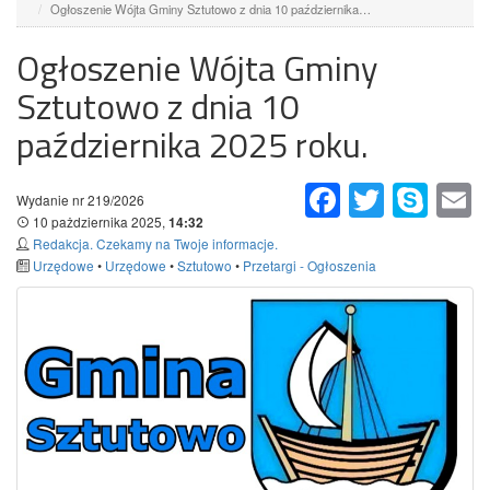
Ogłoszenie Wójta Gminy Sztutowo z dnia 10 października…
Ogłoszenie Wójta Gminy
Sztutowo z dnia 10
października 2025 roku.
Facebook
Twitter
Skype
Em
Wydanie nr 219/2026
10 pażdziernika 2025,
14:32
Redakcja. Czekamy na Twoje informacje.
Urzędowe
•
Urzędowe
•
Sztutowo
•
Przetargi - Ogłoszenia