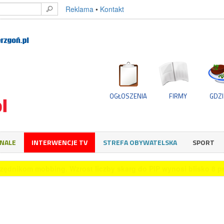
Reklama
•
Kontakt
OGŁOSZENIA
FIRMY
GDZI
GNALE
INTERWENCJE TV
STREFA OBYWATELSKA
SPORT
rzystuje sztuczną inteligencję przy podejmowaniu decyzji zakup