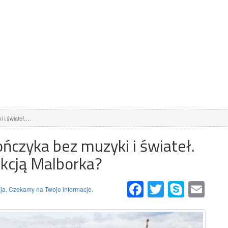
 i świateł.…
ończyka bez muzyki i świateł.
rakcją Malborka?
Facebook
Twitter
Skype
Email
ja. Czekamy na Twoje informacje.