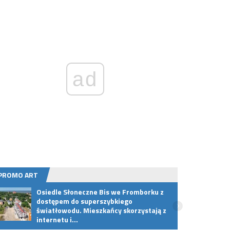
ad
PROMO ART
Osiedle Słoneczne Bis we Fromborku z
Premi
dostępem do superszybkiego
w wyj
światłowodu. Mieszkańcy skorzystają z
Powró
internetu i…