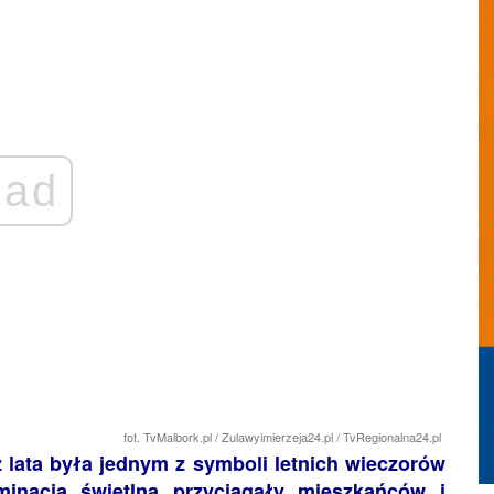
ad
fot. TvMalbork.pl / Zulawyimierzeja24.pl / TvRegionalna24.pl
 lata była jednym z symboli letnich wieczorów
inacją świetlną przyciągały mieszkańców i