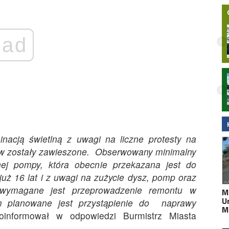
ad
Nocny wypadek na hulajnodze
elektrycznej w Malborku. 15-latek
zabrany do szpitala śmigłowcem LPR.
Wideo
nacją świetlną z uwagi na liczne protesty na
ców zostały zawieszone. Obserwowany minimalny
ej pompy, która obecnie przekazana jest do
uż 16 lat i z uwagi na zużycie dysz, pomp oraz
 wymagane jest przeprowadzenie remontu w
M
U
im planowane jest przystąpienie do naprawy
M
nformował w odpowiedzi Burmistrz Miasta