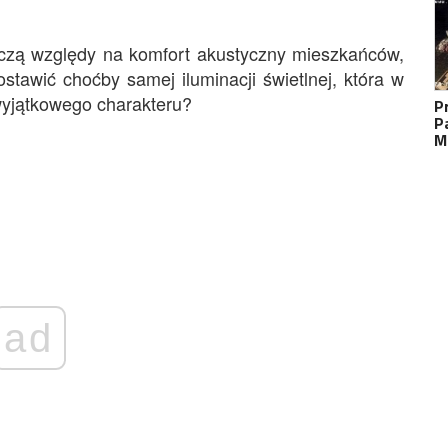
aczą względy na komfort akustyczny mieszkańców,
ostawić choćby samej iluminacji świetlnej, która w
wyjątkowego charakteru?
P
P
M
ad