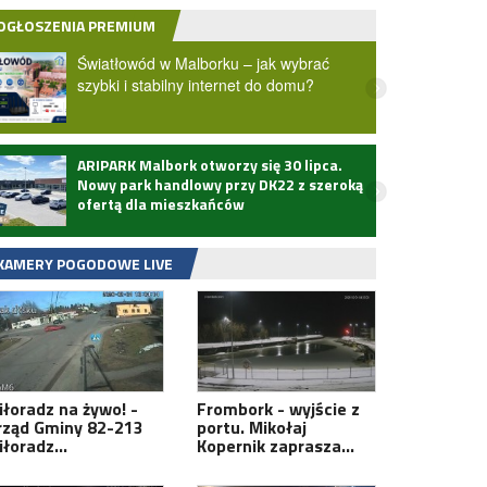
OGŁOSZENIA PREMIUM
Światłowód w Malborku – jak wybrać
szybki i stabilny internet do domu?
ARIPARK Malbork otworzy się 30 lipca.
Zmarł
Nowy park handlowy przy DK22 z szeroką
ofertą dla mieszkańców
KAMERY POGODOWE LIVE
iłoradz na żywo! -
Frombork - wyjście z
rząd Gminy 82-213
portu. Mikołaj
iłoradz…
Kopernik zaprasza…