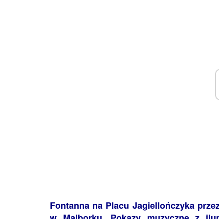
Fontanna na Placu Jagiellończyka przez
w Malborku. Pokazy muzyczne z ilum