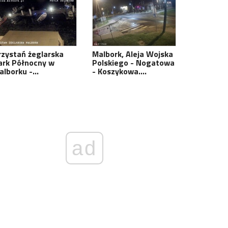
rzystań żeglarska
Malbork, Aleja Wojska
ark Północny w
Polskiego - Nogatowa
alborku -…
- Koszykowa.…
ad