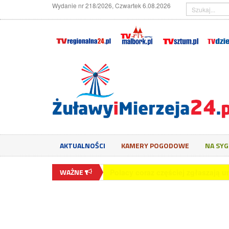
Wydanie nr 218/2026, Czwartek 6.08.2026
AKTUALNOŚCI
KAMERY POGODOWE
NA SY
WAŻNE
65,5 proc. młodych Polaków wyko