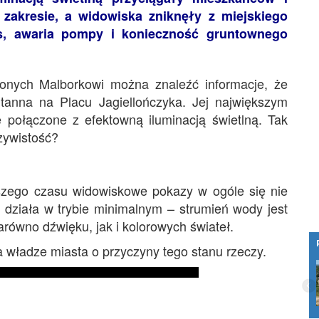
 zakresie, a widowiska zniknęły z miejskiego
s, awaria pompy i konieczność gruntownego
conych Malborkowi można znaleźć informacje, że
ntanna na Placu Jagiellończyka. Jej największym
 połączone z efektowną iluminacją świetlną. Tak
czywistość?
zego czasu widowiskowe pokazy w ogóle się nie
 działa w trybie minimalnym – strumień wody jest
równo dźwięku, jak i kolorowych świateł.
 władze miasta o przyczyny tego stanu rzeczy.
Czym jest exit interview?