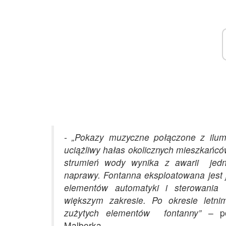
-
„
P
okazy muzyczne połączone z ilumi
uciążliwy hałas okolicznych mieszkań
strumień wody wynika z awarii jedn
naprawy. Fontanna eksploatowana jest j
elementów automatyki i sterowania
większym zakresie. Po okresie letn
zużytych elementów fontanny”
– poi
Malborka.