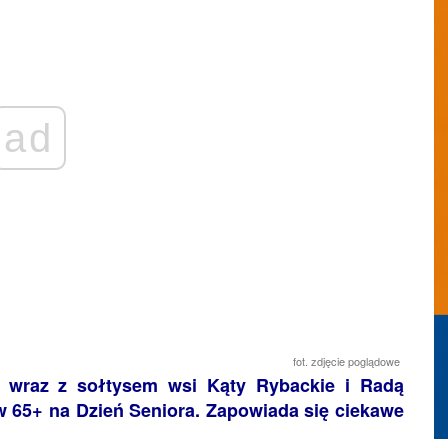
ad
fot. zdjęcie poglądowe
i wraz z sołtysem wsi Kąty Rybackie i Radą
w 65+ na Dzień Seniora. Zapowiada się ciekawe