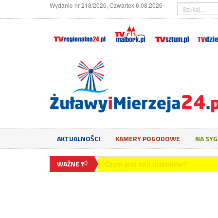
Wydanie nr 218/2026, Czwartek 6.08.2026
AKTUALNOŚCI
KAMERY POGODOWE
NA SY
WAŻNE
Czym jest exit interview?