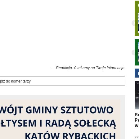
Nocny wypadek na hulajnodze
elektrycznej w Malborku. 15-latek
zabrany do szpitala śmigłowcem LPR.
Wideo
Redakcja. Czekamy na Twoje informacje.
jdź do komentarzy
B
P
w