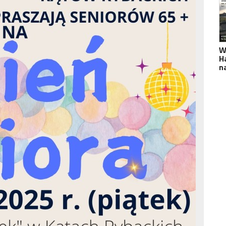
W
H
n