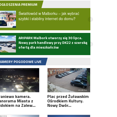
OGŁOSZENIA PREMIUM
Światłowód w Malborku – jak wybrać
szybki i stabilny internet do domu?
ARIPARK Malbork otworzy się 30 lipca.
Zmarł
Nowy park handlowy przy DK22 z szeroką
ofertą dla mieszkańców
KAMERY POGODOWE LIVE
raniewo kamera.
Plac przed Żuławskim
anorama Miasta z
Ośrodkiem Kultury.
idokiem na Zalew…
Nowy Dwór…