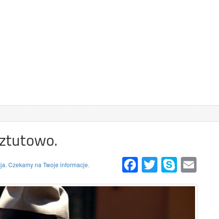
Sztutowo.
Facebook
Twitter
Skype
Email
ja. Czekamy na Twoje informacje.