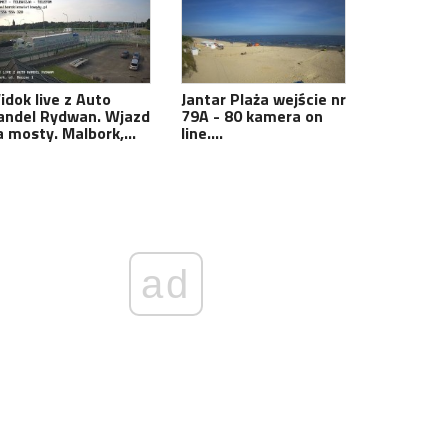
idok live z Auto
Jantar Plaża wejście nr
andel Rydwan. Wjazd
79A - 80 kamera on
a mosty. Malbork,…
line.…
ad