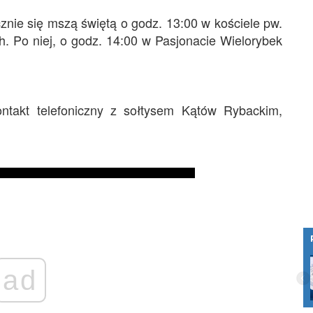
cznie się mszą świętą o godz. 13:00 w kościele pw.
. Po niej, o godz. 14:00 w Pasjonacie Wielorybek
ntakt telefoniczny z sołtysem Kątów Rybackim,
Jak rozpoznać mobbing w pracy IT i gdzie
ad
szukać pomocy?