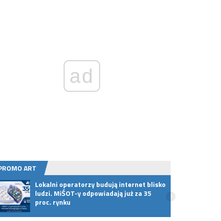
ad
PROMO ART
Lokalni operatorzy budują internet blisko
Osied
ludzi. MiŚOT-y odpowiadają już za 35
dostę
proc. rynku
świat
inter