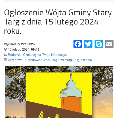
Ogłoszenie Wójta Gminy Stary
Targ z dnia 15 lutego 2024
roku.
Facebook
Twitter
Skype
Em
Wydanie nr 221/2026
15 lutego 2024,
09:12
Redakcja. Czekamy na Twoje informacje.
Urzędowe
•
Urzędowe
•
Stary Targ
•
Przetargi - Ogłoszenia