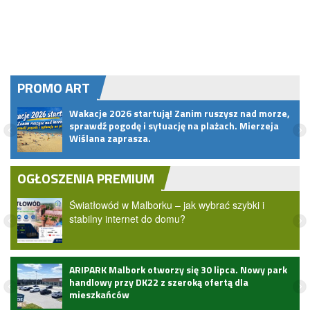
PROMO ART
pem
Wakacje 2026 startują! Zanim ruszysz nad morze,
sprawdź pogodę i sytuację na plażach. Mierzeja
Wiślana zaprasza.
OGŁOSZENIA PREMIUM
Światłowód w Malborku – jak wybrać szybki i
stabilny internet do domu?
ARIPARK Malbork otworzy się 30 lipca. Nowy park
handlowy przy DK22 z szeroką ofertą dla
mieszkańców