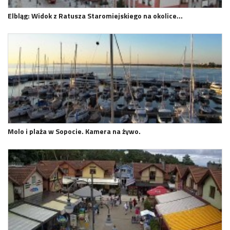
Elbląg: Widok z Ratusza Staromiejskiego na okolice…
Molo i plaża w Sopocie. Kamera na żywo.