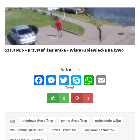
Sztutowo - przystań żeglarska - Wisła Królewiecka na żywo
Podziel się:
Facebook
Messenger
Twitter
Skype
WhatsApp
Email
Oceń:
0
0
Tagi
urzędowe Stary Targ
gmina Stary Targ
ogłoszenie wójta
wójt gminy Stary Targ
powiat sztumski
Wiesław Kaźmierski
wykaz nieruchomości