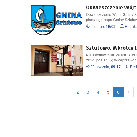
Obwieszczenie Wójta
Obwieszczenie Wójta Gminy Sz
planu ogólnego Gminy Sztuto
6 lutego,
Redakc
19:02
Sztutowo. Wkrótce I
Na podstawie art. 20 ust. 3 us
2024, poz.1465) Wiceprzewod
23 stycznia,
Reda
09:17
‹
1
2
3
4
5
6
7