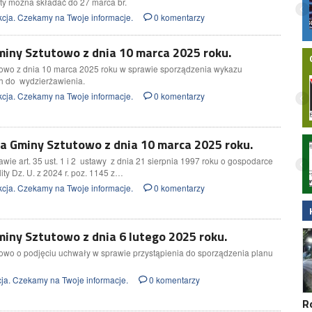
 dla TVMalbork!
szukać pomocy?
ty można składać do 27 marca br.
 bliżej
cja. Czekamy na Twoje informacje.
0 komentarzy
iny Sztutowo z dnia 10 marca 2025 roku.
owo z dnia 10 marca 2025 roku w sprawie sporządzenia wykazu
h do wydzierżawienia.
cja. Czekamy na Twoje informacje.
0 komentarzy
 Gminy Sztutowo z dnia 10 marca 2025 roku.
nodze
ARIPARK Malbork otworzy się 30 lipca.
 15-latek
Nowy park handlowy przy DK22 z szeroką
wie art. 35 ust. 1 i 2 ustawy z dnia 21 sierpnia 1997 roku o gospodarce
głowcem LPR.
ofertą dla mieszkańców
ity Dz. U. z 2024 r. poz. 1145 z…
cja. Czekamy na Twoje informacje.
0 komentarzy
iny Sztutowo z dnia 6 lutego 2025 roku.
owo o podjęciu uchwały w sprawie przystąpienia do sporządzenia planu
ja. Czekamy na Twoje informacje.
0 komentarzy
R