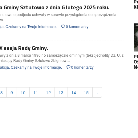
P
K
 Gminy Sztutowo z dnia 6 lutego 2025 roku.
tutowo o podjęciu uchwały w sprawie przystąpienia do sporządzenia
wo.
ja. Czekamy na Twoje informacje.
0 komentarzy
X sesja Rady Gminy.
tawy z dnia 8 marca 1990 r o samorządzie gminnym (tekst jednolity Dz. U. z
P
niczący Rady Gminy Sztutowo Zbigniew…
O
N
kcja. Czekamy na Twoje informacje.
0 komentarzy
8
9
10
11
12
13
14
15
›