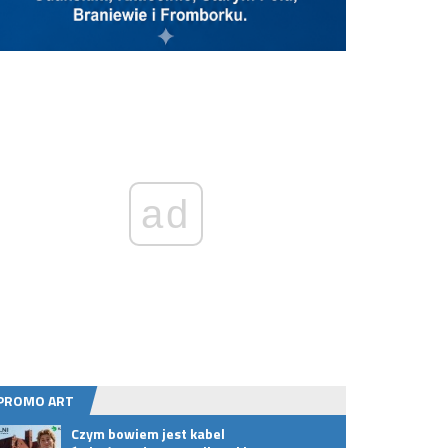
ad
PROMO ART
Czym bowiem jest kabel
Lokal