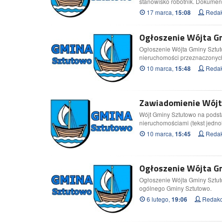
w wyjątkowym wywiadzie
stanowisko robotnik. Dokumen
Powrót do Wilkowyj coraz
17 marca,
Redak
15:08
Ogłoszenie Wójta Gm
Ogłoszenie Wójta Gminy Sztut
nieruchomości przeznaczonyc
10 marca,
Redak
15:48
Zawiadomienie Wójta
Nocny wypadek na hulaj
elektrycznej w Malborku.
Wójt Gminy Sztutowo na podsta
zabrany do szpitala śmi
nieruchomościami (tekst jednol
Wideo
10 marca,
Redak
15:45
Ogłoszenie Wójta Gm
Ogłoszenie Wójta Gminy Sztut
ogólnego Gminy Sztutowo.
6 lutego,
Redakc
19:06