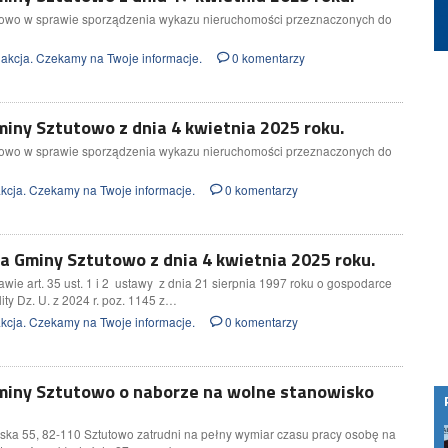
towo w sprawie sporządzenia wykazu nieruchomości przeznaczonych do
akcja. Czekamy na Twoje informacje.
0 komentarzy
iny Sztutowo z dnia 4 kwietnia 2025 roku.
towo w sprawie sporządzenia wykazu nieruchomości przeznaczonych do
cja. Czekamy na Twoje informacje.
0 komentarzy
 Gminy Sztutowo z dnia 4 kwietnia 2025 roku.
wie art. 35 ust. 1 i 2 ustawy z dnia 21 sierpnia 1997 roku o gospodarce
ity Dz. U. z 2024 r. poz. 1145 z…
cja. Czekamy na Twoje informacje.
0 komentarzy
miny Sztutowo o naborze na wolne stanowisko
pach z „Rancza”
Jak rozpoznać mobbing w pracy IT i gdzie
ska 55, 82-110 Sztutowo zatrudni na pełny wymiar czasu pracy osobę na