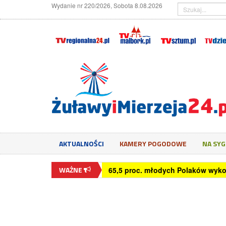
Wydanie nr 220/2026, Sobota 8.08.2026
AKTUALNOŚCI
KAMERY POGODOWE
NA SY
WAŻNE
65,5 proc. młodych Polaków wyko