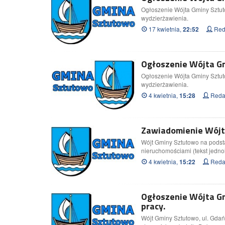
Ogłoszenie Wójta Gminy Sztu
wydzierżawienia.
17 kwietnia,
Red
22:52
Ogłoszenie Wójta Gm
Ogłoszenie Wójta Gminy Sztu
wydzierżawienia.
4 kwietnia,
Redak
15:28
Zawiadomienie Wójta
Wójt Gminy Sztutowo na podsta
nieruchomościami (tekst jednol
4 kwietnia,
Redak
15:22
Ogłoszenie Wójta G
pracy.
Premier Arkadiusz Czere
Wójt Gminy Sztutowo, ul. Gdań