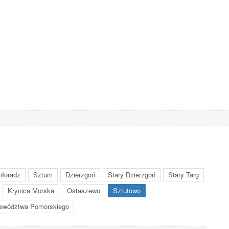
iłoradz
Sztum
Dzierzgoń
Stary Dzierzgoń
Stary Targ
Krynica Morska
Ostaszewo
Sztutowo
ewództwa Pomorskiego