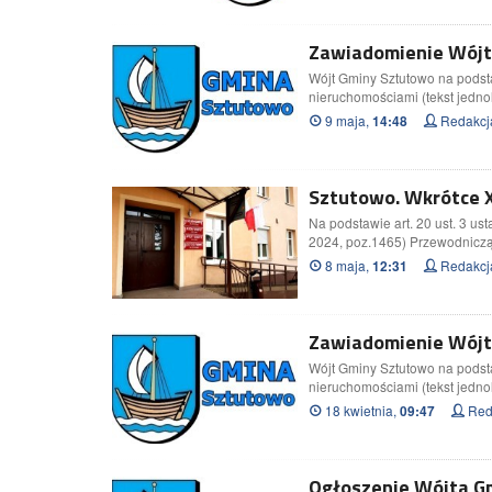
Zawiadomienie Wójta
Wójt Gminy Sztutowo na podsta
nieruchomościami (tekst jednol
9 maja,
Redakcj
14:48
Sztutowo. Wkrótce X
Na podstawie art. 20 ust. 3 us
2024, poz.1465) Przewodnicz
8 maja,
Redakcj
12:31
Zawiadomienie Wójta
Wójt Gminy Sztutowo na podstaw
nieruchomościami (tekst jednol
18 kwietnia,
Red
09:47
Ogłoszenie Wójta Gm