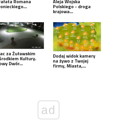
rałata Romana
Aleja Wojska
łonieckiego…
Polskiego - droga
krajowa…
lac za Żuławskim
Dodaj widok kamery
środkiem Kultury.
na żywo z Twojej
owy Dwór…
firmy, Miasta,…
ad