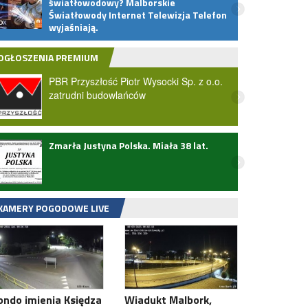
światłowodowy? Malborskie
ludzi
Światłowody Internet Telewizja Telefon
proc.
wyjaśniają.
OGŁOSZENIA PREMIUM
PBR Przyszłość Piotr Wysocki Sp. z o.o.
zatrudni budowlańców
Zmarła Justyna Polska. Miała 38 lat.
Wielk
zatwi
przez
KAMERY POGODOWE LIVE
ondo imienia Księdza
Wiadukt Malbork,