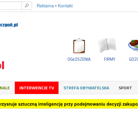
Reklama
•
Kontakt
OGŁOSZENIA
FIRMY
GDZI
GNALE
INTERWENCJE TV
STREFA OBYWATELSKA
SPORT
rzystuje sztuczną inteligencję przy podejmowaniu decyzji zakup