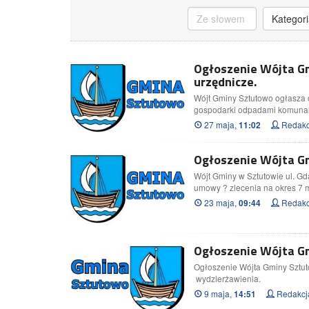
Kategori
Ogłoszenie Wójta G
urzędnicze.
Wójt Gminy Sztutowo ogłasza 
gospodarki odpadami komuna
27 maja,
Redakc
11:02
Ogłoszenie Wójta Gm
Wójt Gminy w Sztutowie ul. Gd
umowy ? zlecenia na okres 7 
23 maja,
Redakc
09:44
Ogłoszenie Wójta Gm
Ogłoszenie Wójta Gminy Sztu
wydzierżawienia.
9 maja,
Redakcj
14:51